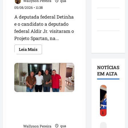
Wallyson Pereira
qua
Notícias
05/08/2026 • 11:38
Política
A deputada federal Detinha
e o candidato a deputado
São Luís
federal Aldir Jr. visitaram o
Utilidade
Projeto Spartan, na...
pública
Leia
Leia Mais
mais
sobre
Detinha
e
NOTÍCIAS
Aldir
Jr.
EM ALTA
destacam
impacto
social
D
do
Projeto
e
Spartan
Dr. Hilton Gonçalo amplia
t
durante
visita
base política com apoio do
i
à
prefeito Didi Moita, de Lago
1
n
Vila
Fumacê
dos Rodrigues
h
F
a
Wallyson Pereira
qua