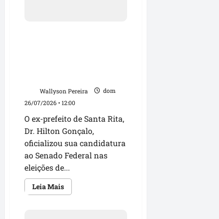
no
Maranhão
e
oficializa
Dr. Hilton Gonçalo
candidaturas
para
oficializa candidatura ao
as
eleições
Senado e reforça aliança
de
com Orleans Brandão para
2026
2026
Wallyson Pereira
dom
26/07/2026 • 12:00
O ex-prefeito de Santa Rita,
Dr. Hilton Gonçalo,
oficializou sua candidatura
ao Senado Federal nas
eleições de...
Leia
Leia Mais
mais
sobre
Dr.
Hilton