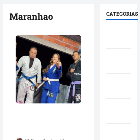
principal
CATEGORIAS
Maranhao
Brasil
Cultura
Curiosidade
Denúncia
Esporte
Geral
Maranhao
Detinha e Aldir Jr.
Mundo
destacam impacto social do
Projeto Spartan durante
Municípios
visita à Vila Fumacê