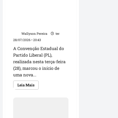
Convenção Estadual do PL
fortalece projeto político no
Maranhão e oficializa
candidaturas para as
eleições de 2026
Wallyson Pereira
ter
28/07/2026 • 20:43
A Convenção Estadual do
Partido Liberal (PL),
realizada nesta terça-feira
(28), marcou o início de
uma nova...
Leia
Leia Mais
mais
sobre
Convenção
Estadual
do
PL
fortalece
projeto
político