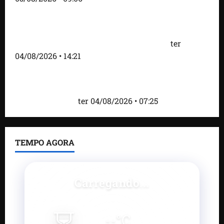
Fred Campos acelera transformação em Paço do
Lumiar com entrega de mais de 10 ruas
pavimentadas e novas obras anunciadas
ter
04/08/2026 • 14:21
Roney Costa defende união da imprensa e afirma
que Orleans Brandão tem valorizado profissionais
da comunicação
ter 04/08/2026 • 07:25
TEMPO AGORA
Carregando...
--
°C