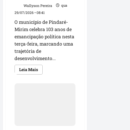
Wallyson Pereira
qua
29/07/2026 • 08:41
O município de Pindaré-
Mirim celebra 103 anos de
emancipação política nesta
terça-feira, marcando uma
trajetória de
desenvolvimento...
Leia
Leia Mais
mais
sobre
Solange
Almeida
homenageia
Pindaré-
Mirim
pelos
103
anos
de
emancipação
política