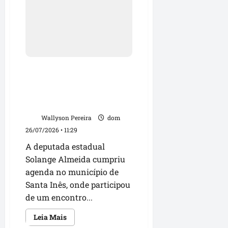
Gonçalo
oficializa
candidatura
ao
Senado
e
reforça
aliança
com
Orleans
Solange Almeida fortalece
Brandão
para
diálogo com moradores de
2026
Santa Inês e reforça
parceria política para 2026
Wallyson Pereira
dom
26/07/2026 • 11:29
A deputada estadual
Solange Almeida cumpriu
agenda no município de
Santa Inês, onde participou
de um encontro...
Leia
Leia Mais
mais