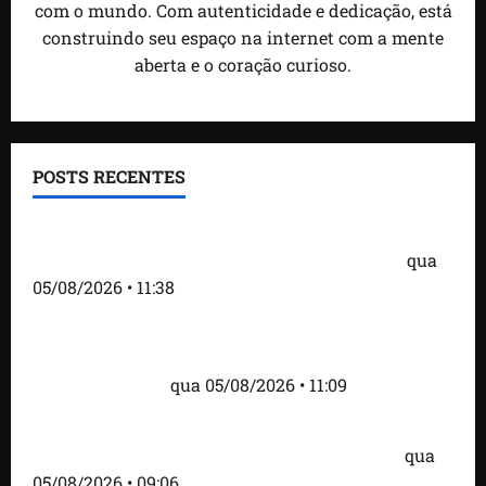
com o mundo. Com autenticidade e dedicação, está
construindo seu espaço na internet com a mente
aberta e o coração curioso.
POSTS RECENTES
Detinha e Aldir Jr. destacam impacto social do
Projeto Spartan durante visita à Vila Fumacê
qua
05/08/2026 • 11:38
Fred Campos se pronuncia sobre investigação e
afirma que repasse à empresa teve origem em
contrato regular
qua 05/08/2026 • 11:09
Dr. Hilton Gonçalo amplia base política com apoio
do prefeito Didi Moita, de Lago dos Rodrigues
qua
05/08/2026 • 09:06