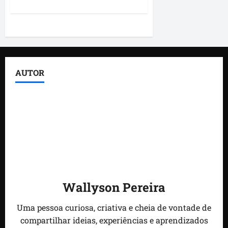
sobre
Solange
Almeida
fortalece
Paginação
diálogo
com
moradores
de
de
Santa
Inês
posts
AUTOR
e
reforça
parceria
política
para
2026
Wallyson Pereira
Uma pessoa curiosa, criativa e cheia de vontade de
compartilhar ideias, experiências e aprendizados