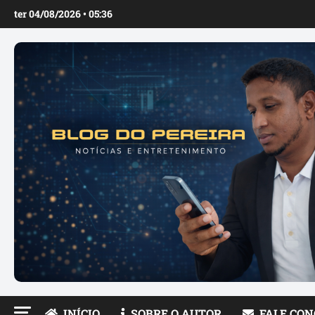
Ir
ter 04/08/2026 • 05:36
para
o
conteúdo
INÍCIO
SOBRE O AUTOR
FALE CO