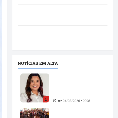
Notícias
Política
São Luís
Utilidade pública
NOTÍCIAS EM ALTA
Maedja Campos confirma
registro de candidatura e
reforça compromisso
com os maranhenses
1
ter 04/08/2026 • 00:35
Detinha fortalece alianças
políticas durante agenda