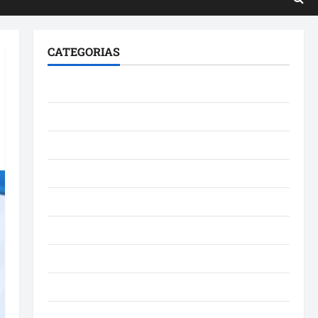
CATEGORIAS
Brasil
Cultura
Curiosidade
Denúncia
Esporte
Geral
Maranhao
Mundo
Municípios