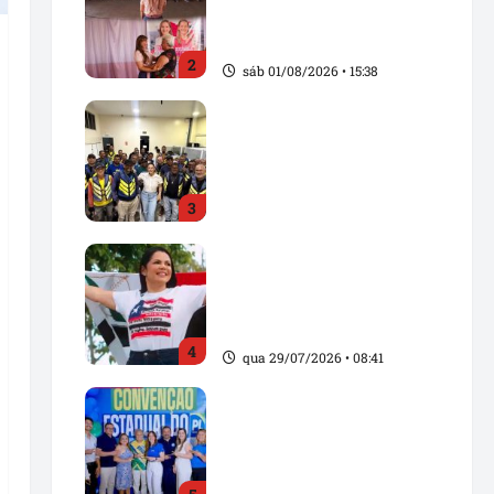
com Rosângela Vidal em
Açailândia
2
sáb 01/08/2026 • 15:38
Solange Almeida amplia
diálogo com mototaxistas
e reforça compromisso
com os trabalhadores de
3
Santa Inês
sex 31/07/2026 • 15:20
Solange Almeida
homenageia Pindaré-
Mirim pelos 103 anos de
emancipação política
4
qua 29/07/2026 • 08:41
Convenção Estadual do
PL fortalece projeto
político no Maranhão e
oficializa candidaturas