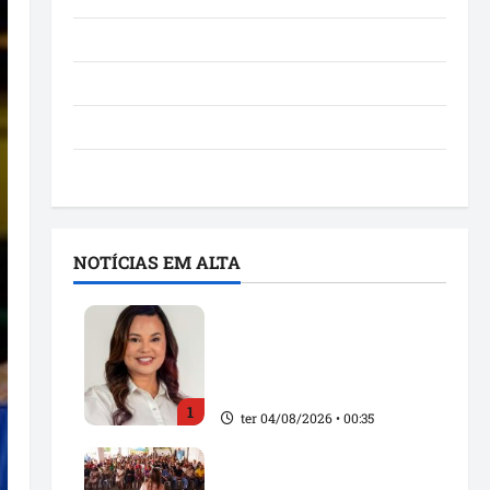
Notícias
Política
São Luís
Utilidade pública
NOTÍCIAS EM ALTA
Maedja Campos confirma
registro de candidatura e
reforça compromisso
com os maranhenses
1
ter 04/08/2026 • 00:35
Detinha fortalece alianças
políticas durante agenda