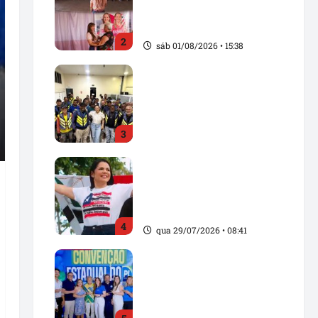
com Rosângela Vidal em
Açailândia
2
sáb 01/08/2026 • 15:38
Solange Almeida amplia
diálogo com mototaxistas
e reforça compromisso
com os trabalhadores de
3
Santa Inês
sex 31/07/2026 • 15:20
Solange Almeida
homenageia Pindaré-
Mirim pelos 103 anos de
emancipação política
4
qua 29/07/2026 • 08:41
Convenção Estadual do
PL fortalece projeto
político no Maranhão e
oficializa candidaturas