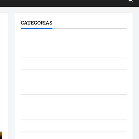
CATEGORIAS
Brasil
Cultura
Curiosidade
Denúncia
Esporte
Geral
Maranhao
Mundo
Municípios