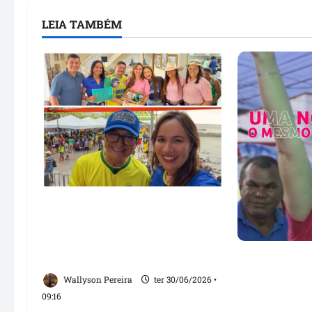
LEIA TAMBÉM
Detinha fortalece agenda em
Santo Antônio dos Lopes e
prestigia tradicional Regata
dos Pescadores em Raposa
Detinha refo
candidatura
Wallyson Pereira
ter 30/06/2026 •
estadual e p
09:16