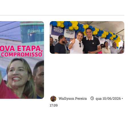
Em Presidente Juscelino, Dr.
Hilton Gonçalo fortalece
alianças e debate novos
investimentos com prefeito
Pedro Paulo
Wallyson Pereira
qua 10/06/2026 •
17:09
rça pré-
 a deputada
romete ampliar