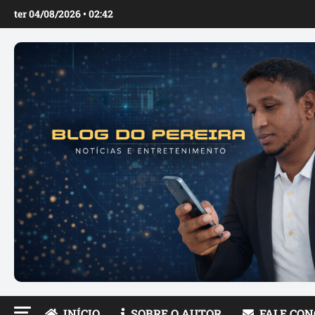
Ir
ter 04/08/2026 • 02:42
para
o
conteúdo
INÍCIO
SOBRE O AUTOR
FALE CO