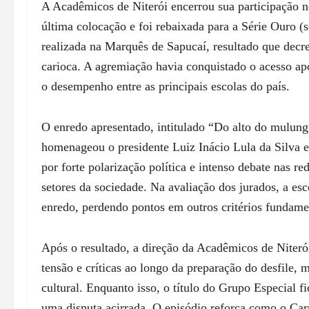
A Acadêmicos de Niterói encerrou sua participação 
última colocação e foi rebaixada para a Série Ouro 
realizada na Marquês de Sapucaí, resultado que decre
carioca. A agremiação havia conquistado o acesso a
o desempenho entre as principais escolas do país.
O enredo apresentado, intitulado “Do alto do mulungu
homenageou o presidente Luiz Inácio Lula da Silva e
por forte polarização política e intenso debate nas re
setores da sociedade. Na avaliação dos jurados, a e
enredo, perdendo pontos em outros critérios fundame
Após o resultado, a direção da Acadêmicos de Niter
tensão e críticas ao longo da preparação do desfile, 
cultural. Enquanto isso, o título do Grupo Especial 
uma disputa acirrada. O episódio reforça como o Car