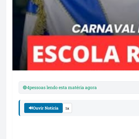
🟢
4
pessoas lendo esta matéria agora
🔊
Ouvir Notícia
1x