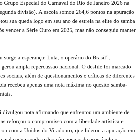
no Grupo Especial do Carnaval do Rio de Janeiro 2026 na
(segunda divisão). A escola somou 264,6 pontos na apuração
tou sua queda logo em seu ano de estreia na elite do samba
pós vencer a Série Ouro em 2025, mas não conseguiu manter
 surge a esperança: Lula, o operário do Brasil”,
 gerou ampla repercussão nacional. O desfile foi marcado
des sociais, além de questionamentos e críticas de diferentes
scola recebeu apenas uma nota máxima no quesito samba-
ntais.
ói divulgou nota afirmando que enfrentou um ambiente de
mas reforçou o compromisso com a liberdade artística e
ficou com a Unidos do Viradouro, que liderou a apuração em
naval segue sendo palco não apenas de espetáculo e