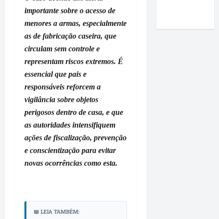
Roney
i
e
m
r
a
importante sobre o acesso de
Costa
m
m
a
m
r
menores a armas, especialmente
p
P
p
a
t
as de fabricação caseira, que
r
a
o
q
a
e
ç
circulam sem controle e
i
u
n
n
o
o
e
representam riscos extremos. É
d
s
d
d
r
u
essencial que pais e
a
o
o
e
r
responsáveis reforcem a
e
L
p
p
a
vigilância sobre objetos
a
u
r
a
n
f
perigosos dentro de casa, e que
m
e
s
t
i
i
f
as autoridades intensifiquem
s
e
r
a
e
e
v
ações de fiscalização, prevenção
m
r
i
à
i
e conscientização para evitar
a
c
t
e
s
novas ocorrências como esta.
q
o
o
m
i
u
m
D
p
t
e
e
i
r
a
O
n
d
e
à
r
t
i
s
📖 LEIA TAMBÉM:
V