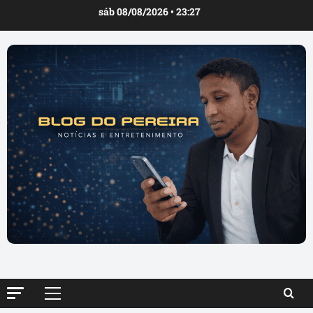
Ir
sáb 08/08/2026 • 23:27
para
o
conteúdo
Menu