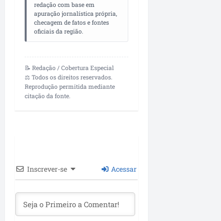
o
redação com base em
z
i
u
r
apuração jornalística própria,
a
m
e
e
checagem de fatos e fontes
d
e
s
oficiais da região.
g
o
n
u
p
t
l
qua
r
a
a
05/08/202
📝 Redação / Cobertura Especial
o
d
•
r
⚖️ Todos os direitos reservados.
f
a
09:06
Reprodução permitida mediante
i
s
citação da fonte.
qua
s
e
05/08/202
s
n
•
i
o
11:09
o
v
n
a
a
s
Inscrever-se
Acessar
i
o
s
b
d
r
a
a
c
s