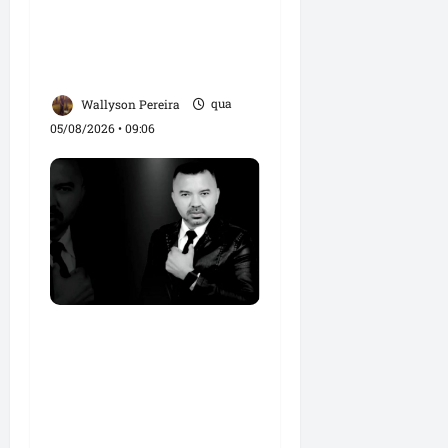
com apoio do prefeito
Didi Moita, de Lago dos
Rodrigues
Wallyson Pereira
qua
05/08/2026 • 09:06
Roney Costa defende
união da imprensa e
afirma que Orleans
Brandão tem valorizado
profissionais da