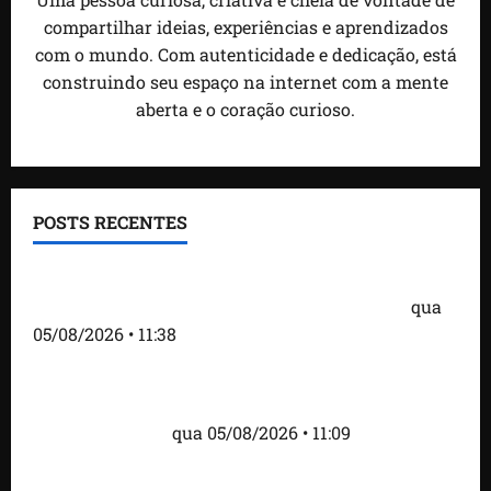
compartilhar ideias, experiências e aprendizados
com o mundo. Com autenticidade e dedicação, está
construindo seu espaço na internet com a mente
aberta e o coração curioso.
POSTS RECENTES
Detinha e Aldir Jr. destacam impacto social do
Projeto Spartan durante visita à Vila Fumacê
qua
05/08/2026 • 11:38
Fred Campos se pronuncia sobre investigação e
afirma que repasse à empresa teve origem em
contrato regular
qua 05/08/2026 • 11:09
Dr. Hilton Gonçalo amplia base política com apoio