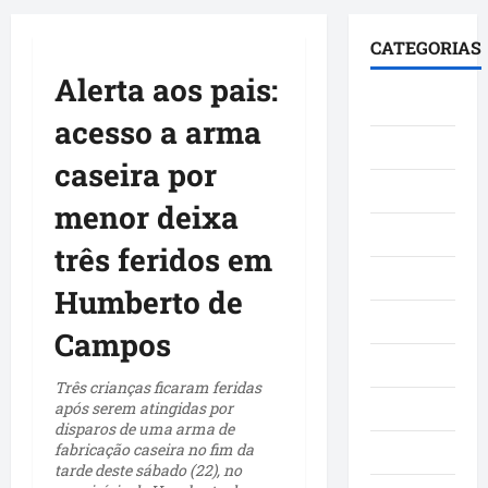
principal
CATEGORIAS
Alerta aos pais:
Brasil
acesso a arma
Cultura
caseira por
Curiosidade
menor deixa
Denúncia
três feridos em
Esporte
Humberto de
Geral
Campos
Maranhao
Três crianças ficaram feridas
após serem atingidas por
Mundo
disparos de uma arma de
fabricação caseira no fim da
Municípios
tarde deste sábado (22), no