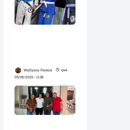
Detinha e Aldir Jr.
destacam impacto
social do Projeto
Spartan durante visita à
Vila Fumacê
Wallyson Pereira
qua
05/08/2026 • 11:38
Dr. Hilton Gonçalo
amplia base política