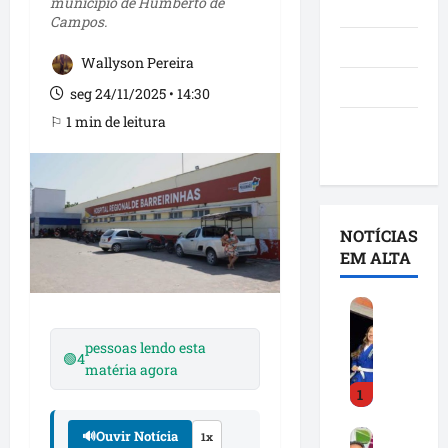
município de Humberto de
Notícias
Campos.
Política
Wallyson Pereira
São Luís
seg 24/11/2025 • 14:30
⚐ 1 min de leitura
Utilidade
pública
NOTÍCIAS
EM ALTA
D
e
pessoas lendo esta
t
🟢
4
matéria agora
i
1
n
h
🔊
Ouvir Notícia
F
1x
a