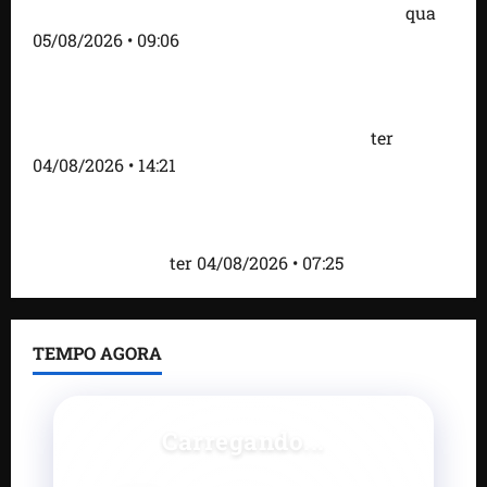
do prefeito Didi Moita, de Lago dos Rodrigues
qua
05/08/2026 • 09:06
Fred Campos acelera transformação em Paço do
Lumiar com entrega de mais de 10 ruas
pavimentadas e novas obras anunciadas
ter
04/08/2026 • 14:21
Roney Costa defende união da imprensa e afirma
que Orleans Brandão tem valorizado profissionais
da comunicação
ter 04/08/2026 • 07:25
TEMPO AGORA
Carregando...