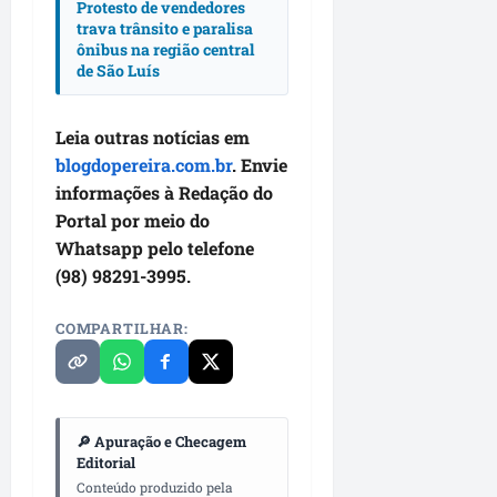
l
r
M
Protesto de vendedores
a
i
e
trava trânsito e paralisa
e
o
t
l
ônibus na região central
a
g
i
e
a
de São Luís
n
a
t
v
F
s
d
a
e
u
B
e
,
o
m
Leia outras notícias em
r
m
d
r
a
blogdopereira.com.br
. Envie
a
a
e
i
c
informações à Redação do
n
i
L
g
ê
Portal por meio do
d
s
a
e
ã
Whatsapp pelo telefone
d
g
m
qua
o
e
(98) 98291-3995.
o
e
05/08/202
t
1
d
m
•
e
0
o
c
11:38
COMPARTILHAR:
m
r
s
o
v
u
R
n
a
a
o
t
l
s
d
r
o
🔎 Apuração e Checagem
p
r
a
Editorial
r
a
i
t
Conteúdo produzido pela
i
v
g