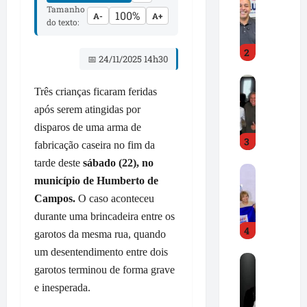
r
e
Tamanho
100%
A-
A+
e
do texto:
A
d
l
2
C
d
📅 24/11/2025 14h30
a
i
D
m
r
Três crianças ficaram feridas
r
p
J
após serem atingidas por
.
o
r
H
s
disparos de uma arma de
.
3
i
s
d
fabricação caseira no fim da
l
e
e
tarde deste
sábado (22), no
F
t
p
s
município de Humberto de
r
o
r
t
Campos.
O caso aconteceu
e
n
o
a
d
G
durante uma brincadeira entre os
n
c
4
C
o
u
a
garotos da mesma rua, quando
a
n
n
m
um desentendimento entre dois
R
m
ç
c
i
garotos terminou de forma grave
o
p
a
i
m
e inesperada.
n
o
l
a
p
e
s