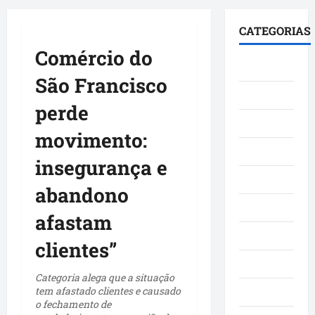
principal
CATEGORIAS
Comércio do
Brasil
São Francisco
Cultura
perde
Curiosidade
movimento:
Denúncia
insegurança e
Esporte
abandono
Geral
afastam
Maranhao
clientes”
Mundo
Categoria alega que a situação
tem afastado clientes e causado
Municípios
o fechamento de