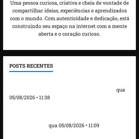
Uma pessoa curiosa, criativa e cheia de vontade de
compartilhar ideias, experiências e aprendizados
com o mundo. Com autenticidade e dedicação, está
construindo seu espaço na internet com a mente
aberta e o coração curioso.
POSTS RECENTES
Detinha e Aldir Jr. destacam impacto social do
Projeto Spartan durante visita à Vila Fumacê
qua
05/08/2026 • 11:38
Fred Campos se pronuncia sobre investigação e
afirma que repasse à empresa teve origem em
contrato regular
qua 05/08/2026 • 11:09
Dr. Hilton Gonçalo amplia base política com apoio