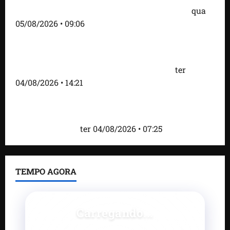
do prefeito Didi Moita, de Lago dos Rodrigues
qua
05/08/2026 • 09:06
Fred Campos acelera transformação em Paço do
Lumiar com entrega de mais de 10 ruas
pavimentadas e novas obras anunciadas
ter
04/08/2026 • 14:21
Roney Costa defende união da imprensa e afirma
que Orleans Brandão tem valorizado profissionais
da comunicação
ter 04/08/2026 • 07:25
TEMPO AGORA
Carregando...