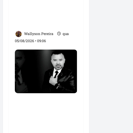
amplia base política
com apoio do prefeito
Didi Moita, de Lago dos
Rodrigues
Wallyson Pereira
qua
05/08/2026 • 09:06
Roney Costa defende
união da imprensa e
afirma que Orleans
Brandão tem valorizado
profissionais da