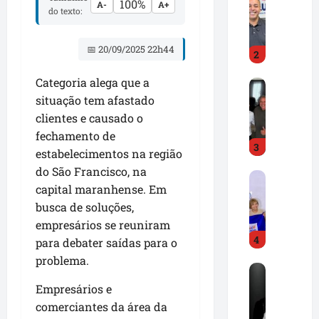
100%
A-
A+
r
e
do texto:
e
A
d
l
📅 20/09/2025 22h44
2
C
d
a
i
Categoria alega que a
D
m
r
situação tem afastado
r
p
J
.
clientes e causado o
o
r
H
s
.
fechamento de
3
i
s
d
estabelecimentos na região
l
e
e
do São Francisco, na
F
t
p
s
capital maranhense. Em
r
o
r
t
busca de soluções,
e
n
o
a
empresários se reuniram
d
G
n
c
4
C
o
para debater saídas para o
u
a
a
n
n
problema.
m
R
m
ç
c
i
o
p
Empresários e
a
i
m
n
o
l
a
comerciantes da área da
p
e
s