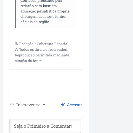
o
Conteúdo produzido pela
z
i
redação com base em
u
r
apuração jornalística própria,
a
m
e
e
checagem de fatos e fontes
d
e
s
g
oficiais da região.
o
n
u
p
t
l
qua
r
a
a
05/08/202
📝 Redação / Cobertura Especial
o
d
•
r
⚖️ Todos os direitos reservados.
f
a
09:06
Reprodução permitida mediante
i
s
qua
citação da fonte.
s
e
05/08/202
s
n
•
i
o
11:09
o
v
n
a
a
s
i
o
Inscrever-se
Acessar
s
b
d
r
a
a
c
s