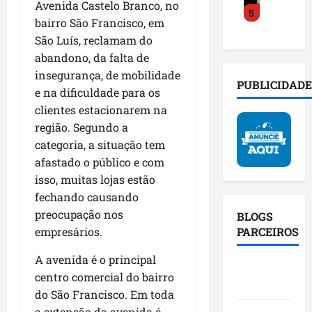
o
s
a
Avenida Castelo Branco, no
5
y
a
a
o
c
bairro São Francisco, em
C
c
m
b
t
São Luís, reclamam do
o
e
p
r
o
abandono, da falta de
s
l
l
e
s
insegurança, de mobilidade
t
e
i
i
o
PUBLICIDADE
a
r
e na dificuldade para os
a
n
c
d
a
b
clientes estacionarem na
v
i
e
t
a
e
a
região. Segundo a
f
r
s
s
l
categoria, a situação tem
e
a
e
t
d
afastado o público e com
n
n
p
i
o
isso, muitas lojas estão
d
s
o
g
P
fechando causando
e
f
l
a
r
u
preocupação nos
o
í
BLOGS
ç
o
n
r
t
PARCEIROS
empresários.
ã
j
i
m
i
o
e
ã
A avenida é o principal
a
c
e
t
Blog da
o
ç
centro comercial do bairro
a
a
o
Mônica
d
ã
c
f
do São Francisco. Em toda
S
a
o
o
i
p
a extensão da avenida é