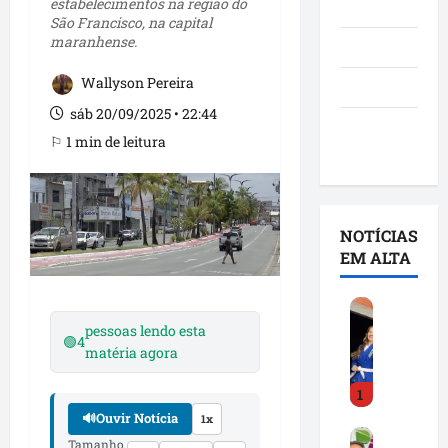
estabelecimentos na região do
Notícias
São Francisco, na capital
maranhense.
Política
Wallyson Pereira
São Luís
sáb 20/09/2025 • 22:44
Utilidade
⚐ 1 min de leitura
pública
NOTÍCIAS
EM ALTA
D
e
pessoas lendo esta
🟢
4
t
matéria agora
i
1
n
h
🔊
Ouvir Notícia
1x
F
a
Tamanho