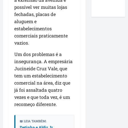
Roney
i
e
m
r
a
possível ver muitas lojas
Costa
m
m
a
m
r
fechadas, placas de
p
P
p
a
t
aluguem e
r
a
o
q
a
estabelecimentos
e
ç
i
u
n
n
o
comerciais praticamente
o
e
d
s
d
d
vazios.
r
u
a
o
o
e
r
e
Um dos problemas é a
L
p
p
a
a
u
r
insegurança. A empresária
a
n
f
m
e
s
Jucineide Cruz Vale, que
t
i
i
f
s
e
tem um estabelecimento
r
a
e
e
v
comercial na área, diz que
m
r
i
à
i
já foi assaltada quatro
a
c
t
e
s
vezes e que toda vez, é um
q
o
o
m
i
u
recomeço diferente.
m
D
p
t
e
e
i
r
a
O
n
d
e
à
📖 LEIA TAMBÉM:
r
t
i
s
V
Detinha e Aldir Jr.