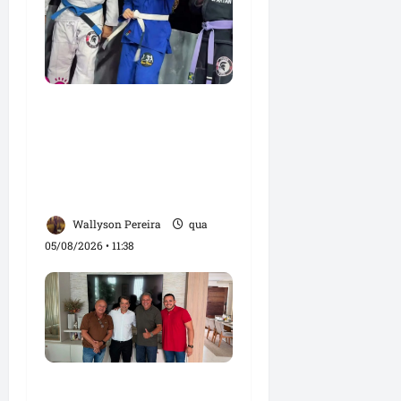
Detinha e Aldir Jr.
destacam impacto
social do Projeto
Spartan durante visita à
Vila Fumacê
Wallyson Pereira
qua
05/08/2026 • 11:38
Dr. Hilton Gonçalo