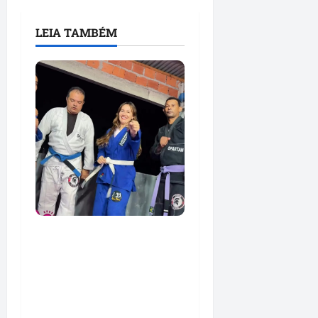
LEIA TAMBÉM
Detinha e Aldir Jr.
destacam impacto
social do Projeto
Spartan durante visita à
Vila Fumacê