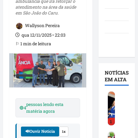
ambulância que irá reforçar o
Notícias
atendimento na área da saúde
em São João do Caru.
Política
Wallyson Pereira
São Luís
qua 12/11/2025 • 22:03
Utilidade
⚐ 1 min de leitura
pública
NOTÍCIAS
EM ALTA
D
e
pessoas lendo esta
🟢
4
t
matéria agora
i
1
n
h
🔊
Ouvir Notícia
1x
F
a