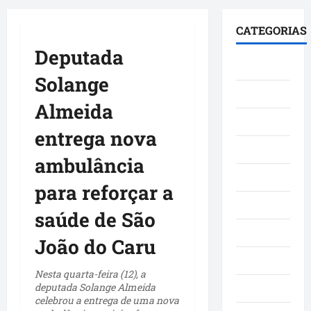
principal
CATEGORIAS
Deputada
Brasil
Solange
Cultura
Almeida
Curiosidade
entrega nova
Denúncia
ambulância
Esporte
para reforçar a
Geral
saúde de São
Maranhao
João do Caru
Mundo
Nesta quarta-feira (12), a
deputada Solange Almeida
Municípios
celebrou a entrega de uma nova