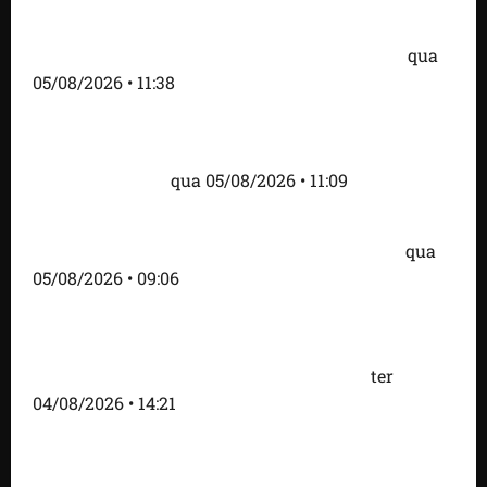
Detinha e Aldir Jr. destacam impacto social do
Projeto Spartan durante visita à Vila Fumacê
qua
05/08/2026 • 11:38
Fred Campos se pronuncia sobre investigação e
afirma que repasse à empresa teve origem em
contrato regular
qua 05/08/2026 • 11:09
Dr. Hilton Gonçalo amplia base política com apoio
do prefeito Didi Moita, de Lago dos Rodrigues
qua
05/08/2026 • 09:06
Fred Campos acelera transformação em Paço do
Lumiar com entrega de mais de 10 ruas
pavimentadas e novas obras anunciadas
ter
04/08/2026 • 14:21
Roney Costa defende união da imprensa e afirma
que Orleans Brandão tem valorizado profissionais