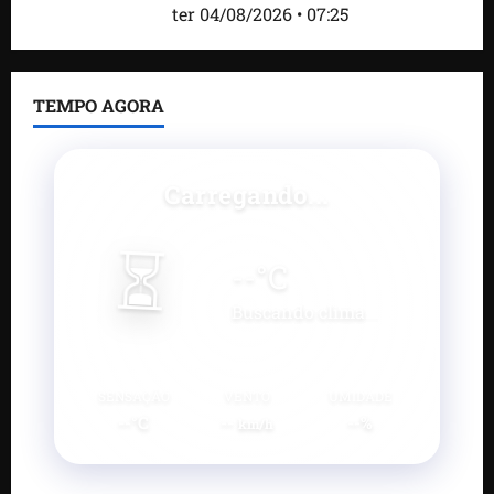
da comunicação
ter 04/08/2026 • 07:25
TEMPO AGORA
Carregando...
⏳
--
°C
Buscando clima...
SENSAÇÃO
VENTO
UMIDADE
--°C
--
--%
km/h