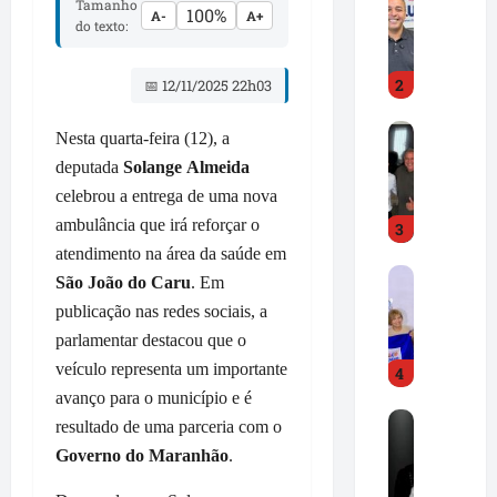
Tamanho
r
100%
e
A-
A+
do texto:
e
A
d
l
2
C
📅 12/11/2025 22h03
d
a
i
D
m
r
Nesta quarta-feira (12), a
r
p
J
deputada
Solange
Almeida
.
o
r
celebrou a entrega de uma nova
H
s
.
ambulância que irá reforçar o
3
i
s
d
l
atendimento na área da saúde em
e
e
F
t
p
s
São João do Caru
. Em
r
o
r
t
publicação nas redes sociais, a
e
n
o
a
parlamentar destacou que o
d
G
n
c
veículo representa um importante
4
C
o
u
a
a
avanço para o município e é
n
n
m
R
m
ç
c
resultado de uma parceria com o
i
o
p
a
i
m
Governo do
Maranhão
.
n
o
l
a
p
e
s