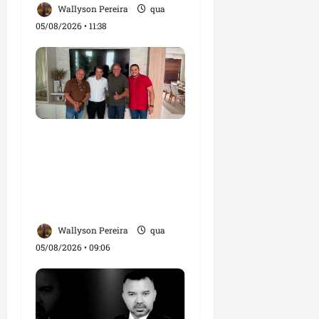
Wallyson Pereira
qua
05/08/2026 • 11:38
Dr. Hilton Gonçalo
amplia base política
com apoio do prefeito
Didi Moita, de Lago dos
Rodrigues
Wallyson Pereira
qua
05/08/2026 • 09:06