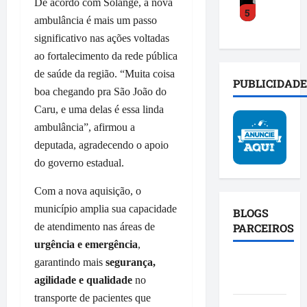
o
s
De acordo com Solange, a nova
a
5
y
a
a
o
c
ambulância é mais um passo
C
c
m
b
t
significativo nas ações voltadas
o
e
p
r
o
ao fortalecimento da rede pública
s
l
l
e
s
t
de saúde da região. “Muita coisa
e
i
i
o
PUBLICIDADE
a
r
a
boa chegando pra São João do
n
c
d
a
b
v
i
Caru, e uma delas é essa linda
e
t
a
e
a
ambulância”, afirmou a
f
r
s
s
l
deputada, agradecendo o apoio
e
a
e
t
d
do governo estadual.
n
n
p
i
o
d
s
o
g
P
Com a nova aquisição, o
e
f
l
a
r
u
município amplia sua capacidade
o
í
BLOGS
ç
o
n
r
t
PARCEIROS
de atendimento nas áreas de
ã
j
i
m
i
o
e
urgência e emergência
,
ã
a
c
e
t
Blog da
garantindo mais
segurança,
o
ç
a
a
o
Mônica
agilidade e qualidade
no
d
ã
c
f
S
transporte de pacientes que
a
o
o
i
p