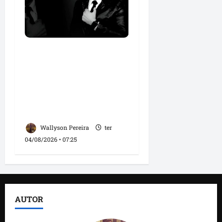
Roney Costa defende
união da imprensa e
afirma que Orleans
Brandão tem valorizado
profissionais da
comunicação
Wallyson Pereira
ter
04/08/2026 • 07:25
AUTOR