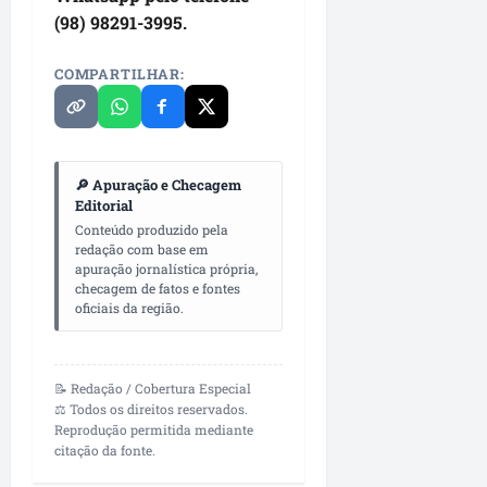
o
a
(98) 98291-3995.
m
n
u
u
COMPARTILHAR:
n
n
i
c
c
i
a
a
ç
d
🔎 Apuração e Checagem
ã
a
Editorial
o
s
Conteúdo produzido pela
redação com base em
apuração jornalística própria,
ter
ter
checagem de fatos e fontes
04/08/202
04/08/202
oficiais da região.
•
•
07:25
14:21
📝 Redação / Cobertura Especial
⚖️ Todos os direitos reservados.
Reprodução permitida mediante
citação da fonte.