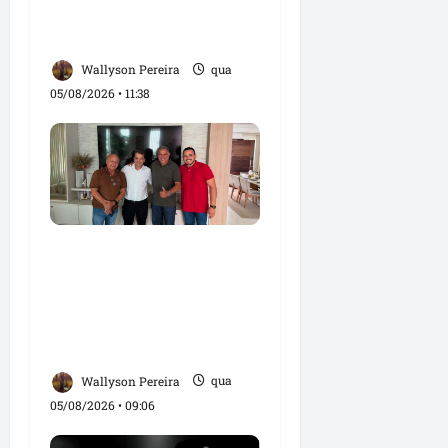
Spartan durante visita à
Vila Fumacê
Wallyson Pereira
qua
05/08/2026 • 11:38
Dr. Hilton Gonçalo
amplia base política
com apoio do prefeito
Didi Moita, de Lago dos
Rodrigues
Wallyson Pereira
qua
05/08/2026 • 09:06