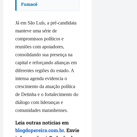
o
Fumacê
z
i
u
r
a
m
e
e
d
e
s
g
Já em São Luís, a pré-candidata
o
n
u
manteve uma série de
p
t
l
qua
r
compromissos políticos e
a
a
05/08/202
o
d
reuniões com apoiadores,
•
r
f
a
09:06
consolidando sua presença na
i
s
qua
capital e reforçando alianças em
s
e
05/08/202
diferentes regiões do estado. A
s
n
•
intensa agenda evidencia o
i
o
11:09
o
v
crescimento da atuação política
n
a
de Detinha e o fortalecimento do
a
s
diálogo com lideranças e
i
o
comunidades maranhenses.
s
b
d
r
Leia outras notícias em
a
a
blogdopereira.com.br
. Envie
c
s