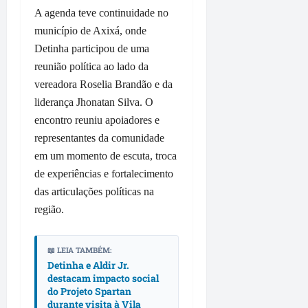
l
r
M
a
i
A agenda teve continuidade no
e
e
o
t
l
município de Axixá, onde
a
g
i
e
a
n
a
Detinha participou de uma
t
v
F
s
d
a
e
reunião política ao lado da
u
B
e
,
o
m
vereadora Roselia Brandão e da
r
m
d
r
a
liderança Jhonatan Silva. O
a
a
e
i
c
encontro reuniu apoiadores e
n
i
L
g
ê
d
representantes da comunidade
s
a
e
ã
d
g
em um momento de escuta, troca
m
qua
o
e
o
e
de experiências e fortalecimento
05/08/202
t
1
d
m
•
das articulações políticas na
e
0
o
c
11:38
região.
m
r
s
o
v
u
R
n
a
a
o
t
📖 LEIA TAMBÉM:
l
s
d
r
Detinha e Aldir Jr.
o
p
r
destacam impacto social
a
r
a
do Projeto Spartan
i
t
durante visita à Vila
i
v
g