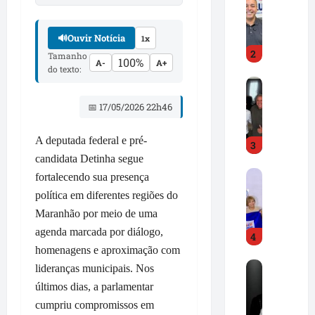
r
e
e
A
🔊
Ouvir Notícia
d
1x
l
2
C
d
Tamanho
100%
A-
A+
a
do texto:
i
D
m
r
r
p
J
📅 17/05/2026 22h46
.
o
r
H
s
.
A deputada federal e pré-
3
i
s
d
candidata Detinha segue
l
e
e
F
t
fortalecendo sua presença
p
s
r
o
r
t
política em diferentes regiões do
e
n
o
a
Maranhão por meio de uma
d
G
n
c
agenda marcada por diálogo,
4
C
o
u
a
homenagens e aproximação com
a
n
n
m
R
m
lideranças municipais. Nos
ç
c
i
o
p
a
i
últimos dias, a parlamentar
m
n
o
l
a
p
cumpriu compromissos em
e
s