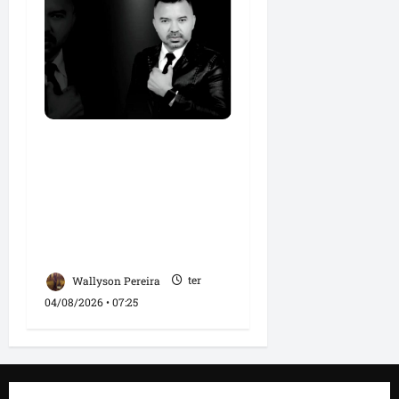
Roney Costa defende
união da imprensa e
afirma que Orleans
Brandão tem valorizado
profissionais da
comunicação
Wallyson Pereira
ter
04/08/2026 • 07:25