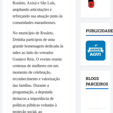
o
s
a
Rosário, Axixá e São Luís,
5
y
a
a
o
c
ampliando articulações e
C
c
m
b
t
o
reforçando sua atuação junto às
e
p
r
o
s
l
l
comunidades maranhenses.
e
s
t
e
i
i
o
PUBLICIDADE
a
r
No município de Rosário,
a
n
c
d
a
b
v
Detinha participou de uma
i
e
t
a
e
a
grande homenagem dedicada às
f
r
s
s
l
mães ao lado do vereador
e
a
e
t
d
Gustavo Reis. O evento reuniu
n
n
p
i
o
d
centenas de mulheres em um
s
o
g
P
e
f
l
momento de celebração,
a
r
u
o
í
BLOGS
ç
o
reconhecimento e valorização
n
r
t
PARCEIROS
ã
j
das famílias. Durante a
i
m
i
o
e
programação, a deputada
ã
a
c
e
t
Blog da
destacou a importância de
o
ç
a
a
o
Mônica
d
ã
políticas públicas voltadas à
c
f
S
a
o
o
i
proteção social, ao
p