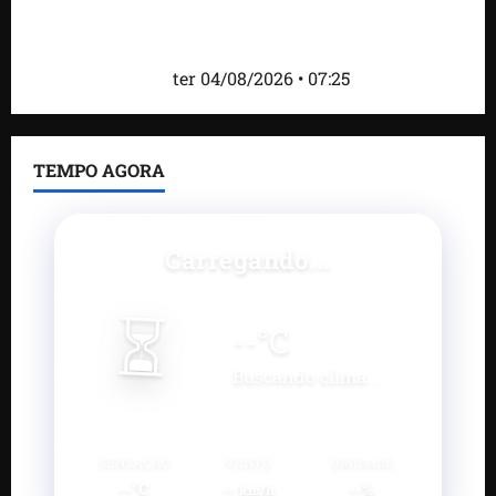
Roney Costa defende união da imprensa e afirma
que Orleans Brandão tem valorizado profissionais
da comunicação
ter 04/08/2026 • 07:25
TEMPO AGORA
Carregando...
⏳
--
°C
Buscando clima...
SENSAÇÃO
VENTO
UMIDADE
--°C
--
--%
km/h