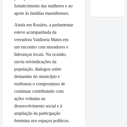
Roney
i
e
m
r
a
fortalecimento das mulheres e ao
Costa
m
m
a
m
r
apoio às famílias maranhenses.
p
P
p
a
t
r
a
o
q
a
Ainda em Rosário, a parlamentar
e
ç
i
u
n
esteve acompanhada da
n
o
o
e
d
vereadora Valdineia Matos em
s
d
d
r
u
a
um encontro com moradores e
o
o
e
r
e
L
p
lideranças locais. Na ocasião,
p
a
a
u
r
a
n
ouviu reivindicações da
f
m
e
s
t
população, dialogou sobre
i
i
f
s
e
demandas do município e
r
a
e
e
v
reafirmou o compromisso de
m
r
i
à
i
a
c
continuar contribuindo com
t
e
s
q
o
o
m
ações voltadas ao
i
u
m
D
p
t
desenvolvimento social e à
e
e
i
r
a
ampliação da participação
O
n
d
e
à
feminina nos espaços políticos.
r
t
i
s
V