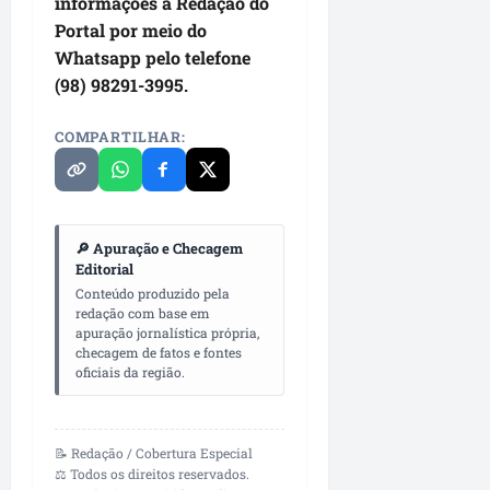
informações à Redação do
o
a
Portal por meio do
m
n
Whatsapp pelo telefone
u
u
n
(98) 98291-3995.
n
i
c
c
i
COMPARTILHAR:
a
a
ç
d
ã
a
o
s
🔎 Apuração e Checagem
Editorial
ter
ter
Conteúdo produzido pela
04/08/202
04/08/202
redação com base em
•
•
apuração jornalística própria,
07:25
14:21
checagem de fatos e fontes
oficiais da região.
📝 Redação / Cobertura Especial
⚖️ Todos os direitos reservados.