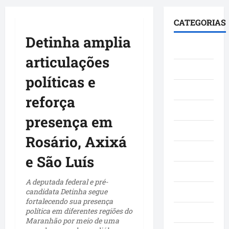
principal
CATEGORIAS
Detinha amplia
Brasil
articulações
Cultura
políticas e
Curiosidade
reforça
Denúncia
presença em
Esporte
Rosário, Axixá
Geral
e São Luís
Maranhao
A deputada federal e pré-
candidata Detinha segue
Mundo
fortalecendo sua presença
política em diferentes regiões do
Municípios
Maranhão por meio de uma