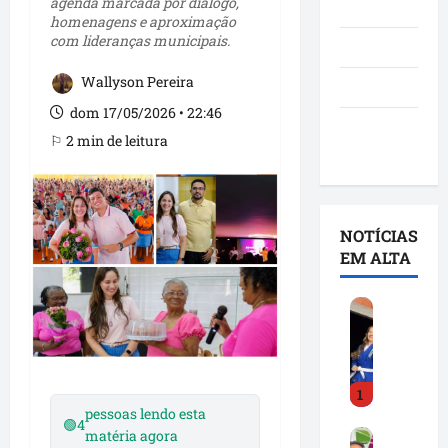
agenda marcada por diálogo,
Notícias
homenagens e aproximação
com lideranças municipais.
Política
Wallyson Pereira
São Luís
dom 17/05/2026 • 22:46
Utilidade
⚐ 2 min de leitura
pública
NOTÍCIAS
EM ALTA
D
e
t
i
1
n
pessoas lendo esta
h
🟢
4
matéria agora
F
a