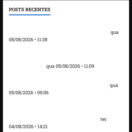
POSTS RECENTES
Detinha e Aldir Jr. destacam impacto social do
Projeto Spartan durante visita à Vila Fumacê
qua
05/08/2026 • 11:38
Fred Campos se pronuncia sobre investigação e
afirma que repasse à empresa teve origem em
contrato regular
qua 05/08/2026 • 11:09
Dr. Hilton Gonçalo amplia base política com apoio
do prefeito Didi Moita, de Lago dos Rodrigues
qua
05/08/2026 • 09:06
Fred Campos acelera transformação em Paço do
Lumiar com entrega de mais de 10 ruas
pavimentadas e novas obras anunciadas
ter
04/08/2026 • 14:21