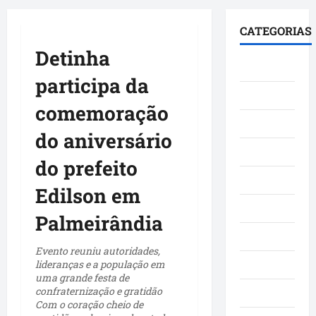
principal
CATEGORIAS
Detinha
Brasil
participa da
Cultura
comemoração
Curiosidade
do aniversário
Denúncia
do prefeito
Esporte
Edilson em
Geral
Palmeirândia
Maranhao
Evento reuniu autoridades,
lideranças e a população em
Mundo
uma grande festa de
confraternização e gratidão
Municípios
Com o coração cheio de