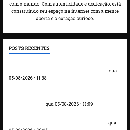
com o mundo. Com autenticidade e dedicação, está
construindo seu espaço na internet com a mente
aberta e o coração curioso.
POSTS RECENTES
Detinha e Aldir Jr. destacam impacto social do
Projeto Spartan durante visita à Vila Fumacê
qua
05/08/2026 • 11:38
Fred Campos se pronuncia sobre investigação e
afirma que repasse à empresa teve origem em
contrato regular
qua 05/08/2026 • 11:09
Dr. Hilton Gonçalo amplia base política com apoio
do prefeito Didi Moita, de Lago dos Rodrigues
qua
05/08/2026 • 09:06