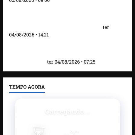
Fred Campos acelera transformação em Paço do
Lumiar com entrega de mais de 10 ruas
pavimentadas e novas obras anunciadas
ter
04/08/2026 • 14:21
Roney Costa defende união da imprensa e afirma
que Orleans Brandão tem valorizado profissionais
da comunicação
ter 04/08/2026 • 07:25
TEMPO AGORA
Carregando...
--
°C