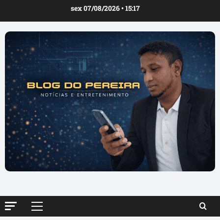
Ir
sex 07/08/2026 • 15:17
para
o
conteúdo
Menu