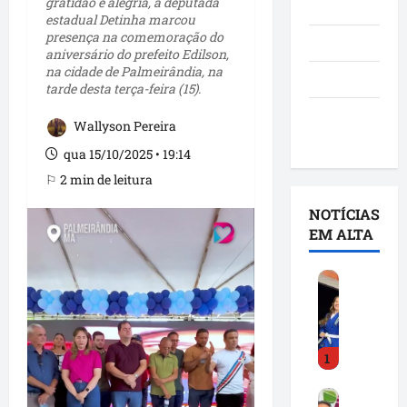
gratidão e alegria, a deputada
Notícias
estadual Detinha marcou
presença na comemoração do
Política
aniversário do prefeito Edilson,
na cidade de Palmeirândia, na
São Luís
tarde desta terça-feira (15).
Utilidade
Wallyson Pereira
pública
qua 15/10/2025 • 19:14
⚐ 2 min de leitura
NOTÍCIAS
EM ALTA
D
e
t
i
1
n
h
F
a