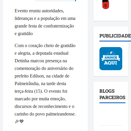
o
s
a
5
y
a
a
o
c
Evento reuniu autoridades,
C
c
m
b
t
o
lideranças e a população em uma
e
p
r
o
s
l
l
grande festa de confraternização
e
s
t
e
i
i
o
e gratidão
PUBLICIDADE
a
r
a
n
c
d
a
b
Com o coração cheio de gratidão
v
i
e
t
a
e
a
e alegria, a deputada estadual
f
r
s
s
l
Detinha marcou presença na
e
a
e
t
d
comemoração do aniversário do
n
n
p
i
o
prefeito Edilson, na cidade de
d
s
o
g
P
e
f
Palmeirândia, na tarde desta
l
a
r
u
o
í
BLOGS
ç
terça-feira (15). O evento foi
o
n
r
t
PARCEIROS
ã
j
marcado por muita emoção,
i
m
i
o
e
discursos de reconhecimento e o
ã
a
c
e
t
Blog da
carinho do povo palmeirandense.
o
ç
a
a
o
Mônica
d
🎉💙
ã
c
f
S
a
o
o
i
p