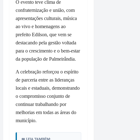
l
r
M
O evento teve clima de
a
i
e
e
o
t
l
confraternização e união, com
a
g
i
e
a
apresentações culturais, música
n
a
t
v
F
ao vivo e homenagens ao
s
d
a
e
u
prefeito Edilson, que vem se
B
e
,
o
m
r
m
destacando pela gestão voltada
d
r
a
a
a
e
i
para o crescimento e o bem-estar
c
n
i
L
g
ê
da população de Palmeirândia.
d
s
a
e
ã
d
g
m
A celebração reforçou o espírito
qua
o
e
o
e
05/08/202
de parceria entre as lideranças
t
1
d
m
•
locais e estaduais, demonstrando
e
0
o
c
11:38
o compromisso conjunto de
m
r
s
o
v
continuar trabalhando por
u
R
n
a
a
o
melhorias em todas as áreas do
t
l
s
d
r
município.
o
p
r
a
r
a
i
t
i
v
📖 LEIA TAMBÉM:
g