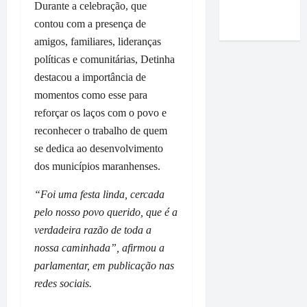
Roney
Durante a celebração, que
i
e
m
r
a
Costa
m
m
contou com a presença de
a
m
r
p
P
p
a
amigos, familiares, lideranças
t
r
a
o
q
a
políticas e comunitárias, Detinha
e
ç
i
u
n
destacou a importância de
n
o
o
e
d
momentos como esse para
s
d
d
r
u
a
reforçar os laços com o povo e
o
o
e
r
e
L
p
reconhecer o trabalho de quem
p
a
a
u
r
a
n
se dedica ao desenvolvimento
f
m
e
s
t
dos municípios maranhenses.
i
i
f
s
e
r
a
e
e
v
“Foi uma festa linda, cercada
m
r
i
à
i
pelo nosso povo querido, que é a
a
c
t
e
s
verdadeira razão de toda a
q
o
o
m
i
nossa caminhada”, afirmou a
u
m
D
p
t
e
e
parlamentar, em publicação nas
i
r
a
O
n
d
e
redes sociais.
à
r
t
i
s
V