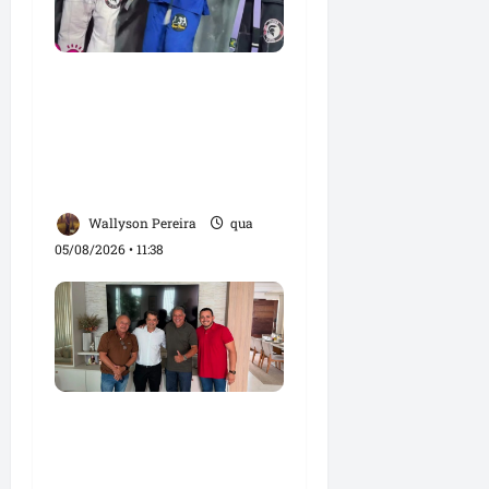
Detinha e Aldir Jr.
destacam impacto
social do Projeto
Spartan durante visita à
Vila Fumacê
Wallyson Pereira
qua
05/08/2026 • 11:38
Dr. Hilton Gonçalo
amplia base política
com apoio do prefeito