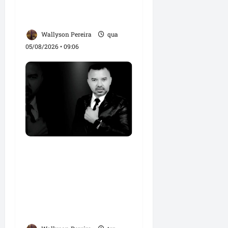
Didi Moita, de Lago dos
Rodrigues
Wallyson Pereira
qua
05/08/2026 • 09:06
Roney Costa defende
união da imprensa e
afirma que Orleans
Brandão tem valorizado
profissionais da
comunicação