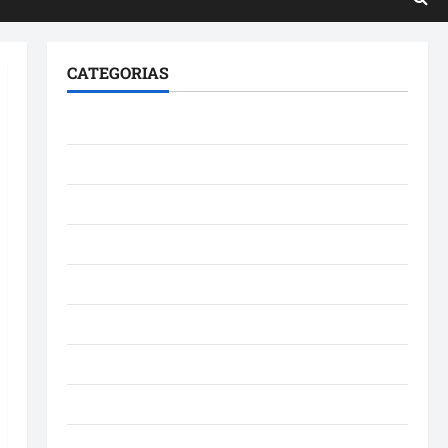
CATEGORIAS
Brasil
Cultura
Curiosidade
Denúncia
Esporte
Geral
Maranhao
Mundo
Municípios