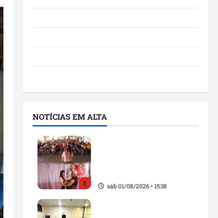
Notícias
Política
São Luís
Utilidade pública
NOTÍCIAS EM ALTA
Detinha fortalece alianças
políticas durante agenda
com Rosângela Vidal em
Açailândia
1
sáb 01/08/2026 • 15:38
Solange Almeida amplia
diálogo com mototaxistas