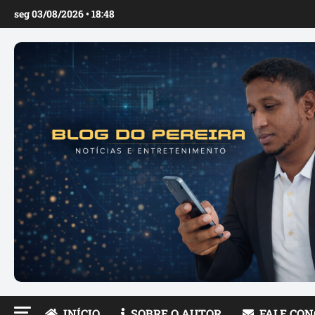
Ir
seg 03/08/2026 • 18:48
para
o
conteúdo
INÍCIO
SOBRE O AUTOR
FALE CO