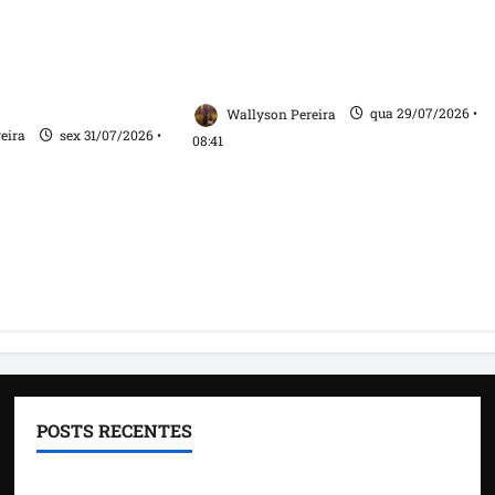
eida amplia
Solange Almeida homenageia
 mototaxistas e
Pindaré-Mirim pelos 103 anos
promisso com os
de emancipação política
s de Santa Inês
Wallyson Pereira
qua 29/07/2026 •
eira
sex 31/07/2026 •
08:41
POSTS RECENTES
Detinha fortalece alianças políticas durante