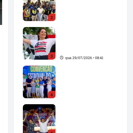
e reforça compromisso
com os trabalhadores de
2
Santa Inês
sex 31/07/2026 • 15:20
Solange Almeida
homenageia Pindaré-
Mirim pelos 103 anos de
emancipação política
3
qua 29/07/2026 • 08:41
Convenção Estadual do
PL fortalece projeto
político no Maranhão e
oficializa candidaturas
4
para as eleições de 2026
ter 28/07/2026 • 20:43
Dr. Hilton Gonçalo
oficializa candidatura ao
Senado e reforça aliança
com Orleans Brandão