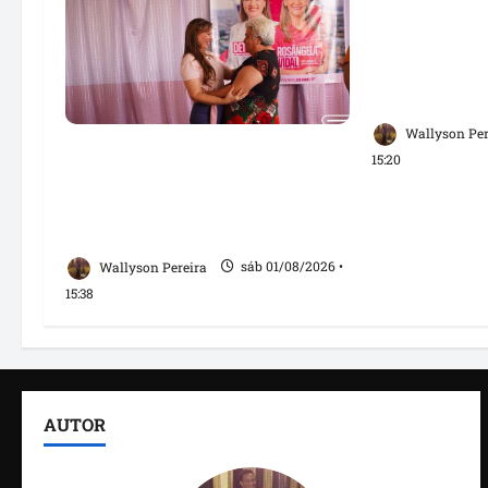
Solange Alm
diálogo com
reforça com
trabalhadore
Wallyson Per
Detinha fortalece alianças
15:20
políticas durante agenda com
Rosângela Vidal em
Açailândia
Wallyson Pereira
sáb 01/08/2026 •
15:38
AUTOR