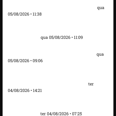
Detinha e Aldir Jr. destacam impacto social do
Projeto Spartan durante visita à Vila Fumacê
qua
05/08/2026 • 11:38
Fred Campos se pronuncia sobre investigação e
afirma que repasse à empresa teve origem em
contrato regular
qua 05/08/2026 • 11:09
Dr. Hilton Gonçalo amplia base política com apoio
do prefeito Didi Moita, de Lago dos Rodrigues
qua
05/08/2026 • 09:06
Fred Campos acelera transformação em Paço do
Lumiar com entrega de mais de 10 ruas
pavimentadas e novas obras anunciadas
ter
04/08/2026 • 14:21
Roney Costa defende união da imprensa e afirma
que Orleans Brandão tem valorizado profissionais
da comunicação
ter 04/08/2026 • 07:25