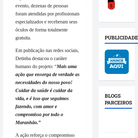
o
s
a
5
y
evento, dezenas de pessoas
a
a
o
c
C
c
m
foram atendidas por profissionais
b
t
o
e
p
r
o
especializados e receberam seus
s
l
l
e
s
óculos de forma totalmente
t
e
i
i
o
PUBLICIDADE
gratuita.
a
r
a
n
c
d
a
b
v
i
Em publicação nas redes sociais,
e
t
a
e
a
Detinha destacou o caráter
f
r
s
s
l
humano do projeto: “
Mais
uma
e
a
e
t
d
n
n
ação que enxerga de verdade as
p
i
o
d
s
o
g
necessidades do nosso povo!
P
e
f
l
a
r
Cuidar da saúde é cuidar da
u
o
í
BLOGS
ç
o
vida, e é isso que seguimos
n
r
t
PARCEIROS
ã
j
fazendo, com amor e
i
m
i
o
e
ã
compromisso por todo o
a
c
e
t
Blog da
o
ç
a
Maranhão.”
a
o
Mônica
d
ã
c
f
S
a
o
A ação reforça o compromisso
o
i
p