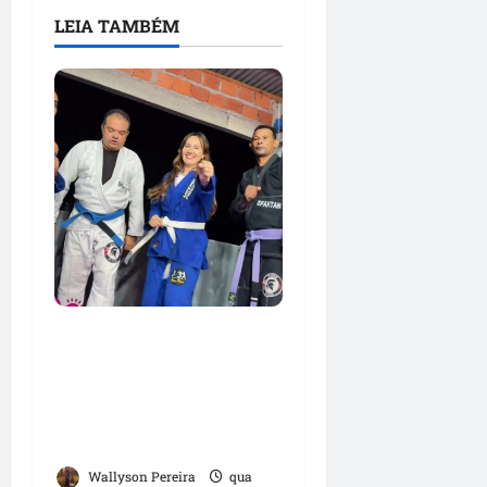
LEIA TAMBÉM
Detinha e Aldir Jr.
destacam impacto
social do Projeto
Spartan durante visita à
Vila Fumacê
Wallyson Pereira
qua