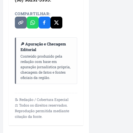
o
a
m
n
COMPARTILHAR:
u
u
n
n
i
c
c
i
a
a
🔎 Apuração e Checagem
ç
d
Editorial
ã
a
Conteúdo produzido pela
o
redação com base em
s
apuração jornalística própria,
checagem de fatos e fontes
ter
ter
oficiais da região.
04/08/202
04/08/202
•
•
07:25
14:21
📝 Redação / Cobertura Especial
⚖️ Todos os direitos reservados.
Reprodução permitida mediante
citação da fonte.