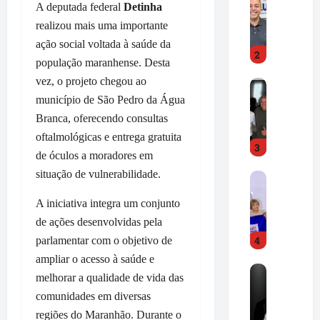
A deputada federal
Detinha
r
e
e
A
realizou mais uma importante
d
l
ação social voltada à saúde da
2
C
d
população maranhense. Desta
a
i
vez, o projeto chegou ao
D
m
r
município de São Pedro da Água
r
p
J
.
o
Branca, oferecendo consultas
r
H
s
.
oftalmológicas e entrega gratuita
3
i
s
d
de óculos a moradores em
l
e
e
situação de vulnerabilidade.
F
t
p
s
r
o
r
t
A iniciativa integra um conjunto
e
n
o
a
de ações desenvolvidas pela
d
G
n
c
4
C
parlamentar com o objetivo de
o
u
a
a
n
n
ampliar o acesso à saúde e
m
R
m
ç
c
i
melhorar a qualidade de vida das
o
p
a
i
m
comunidades em diversas
n
o
l
a
p
regiões do Maranhão. Durante o
e
s