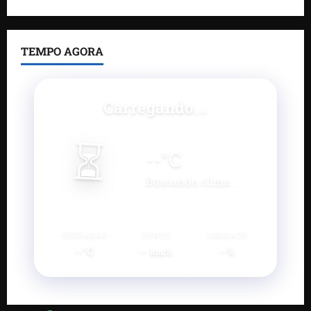
TEMPO AGORA
Carregando...
⏳
--
°C
Buscando clima...
SENSAÇÃO
VENTO
UMIDADE
--°C
--
--%
km/h