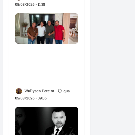
05/08/2026 • 11:38
Dr. Hilton Gonçalo
amplia base política
com apoio do prefeito
Didi Moita, de Lago dos
Rodrigues
Wallyson Pereira
qua
05/08/2026 • 09:06