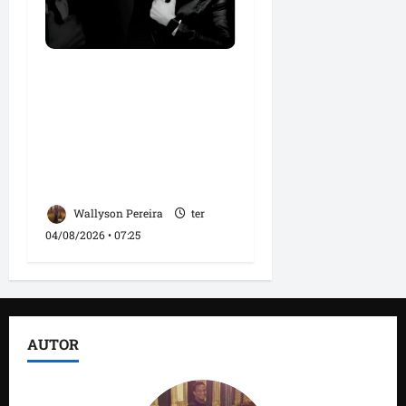
Roney Costa defende
união da imprensa e
afirma que Orleans
Brandão tem valorizado
profissionais da
comunicação
Wallyson Pereira
ter
04/08/2026 • 07:25
AUTOR