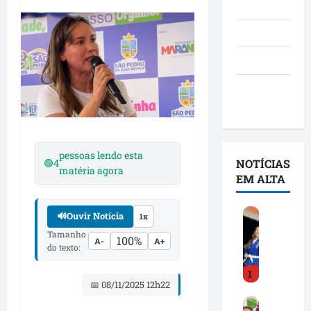
Notícias
Política
São Luís
Utilidade
pública
pessoas lendo esta
🟢
4
NOTÍCIAS
matéria agora
EM ALTA
D
🔊
Ouvir Notícia
1x
e
Tamanho
100%
A-
A+
t
do texto:
i
1
n
📅 08/11/2025 12h22
h
F
a