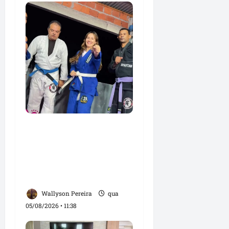
Detinha e Aldir Jr.
destacam impacto
social do Projeto
Spartan durante visita à
Vila Fumacê
Wallyson Pereira
qua
05/08/2026 • 11:38