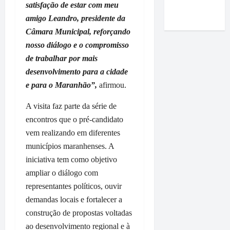
Roney
satisfação de estar com meu
i
e
m
r
a
Costa
m
m
amigo Leandro, presidente da
a
m
r
p
P
p
a
Câmara Municipal, reforçando
t
r
a
o
q
a
nosso diálogo e o compromisso
e
ç
i
u
n
de trabalhar por mais
n
o
o
e
d
desenvolvimento para a cidade
s
d
d
r
u
a
e para o Maranhão”,
afirmou.
o
o
e
r
e
L
p
p
a
A visita faz parte da série de
a
u
r
a
n
f
m
encontros que o pré-candidato
e
s
t
i
i
f
s
vem realizando em diferentes
e
r
a
e
e
v
municípios maranhenses. A
m
r
i
à
i
iniciativa tem como objetivo
a
c
t
e
s
ampliar o diálogo com
q
o
o
m
i
u
representantes políticos, ouvir
m
D
p
t
e
e
i
demandas locais e fortalecer a
r
a
O
n
d
e
à
construção de propostas voltadas
r
t
i
s
V
ao desenvolvimento regional e à