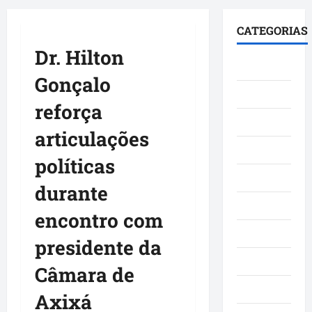
principal
CATEGORIAS
Dr. Hilton
Brasil
Gonçalo
Cultura
reforça
Curiosidade
articulações
Denúncia
políticas
Esporte
durante
Geral
encontro com
Maranhao
presidente da
Mundo
Câmara de
Municípios
Axixá