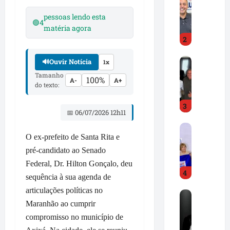
r
e
pessoas lendo esta
e
A
🟢
4
matéria agora
d
l
2
C
d
a
i
D
🔊
Ouvir Notícia
m
1x
r
r
p
J
Tamanho
100%
A-
A+
.
o
do texto:
r
H
s
.
3
i
s
d
📅 06/07/2026 12h11
l
e
e
F
t
p
s
O ex-prefeito de Santa Rita e
r
o
r
t
e
pré-candidato ao Senado
n
o
a
d
G
n
Federal, Dr. Hilton Gonçalo, deu
c
4
C
o
u
a
sequência à sua agenda de
a
n
n
m
articulações políticas no
R
m
ç
c
i
Maranhão ao cumprir
o
p
a
i
m
n
compromisso no município de
o
l
a
p
e
s