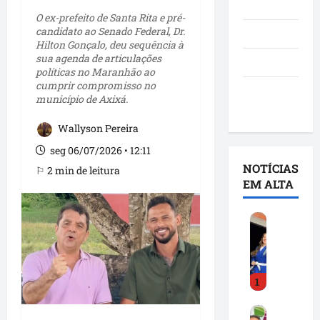
Notícias
O ex-prefeito de Santa Rita e pré-
candidato ao Senado Federal, Dr.
Política
Hilton Gonçalo, deu sequência à
sua agenda de articulações
São Luís
políticas no Maranhão ao
cumprir compromisso no
Utilidade
município de Axixá.
pública
Wallyson Pereira
seg 06/07/2026 • 12:11
NOTÍCIAS
⚐ 2 min de leitura
EM ALTA
D
e
t
i
1
n
h
F
a