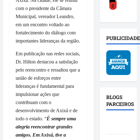
o
Axixá. Na cidade, ele se reuniu
s
a
5
y
a
a
o
c
com o presidente da Câmara
C
c
m
b
t
Municipal, vereador Leandro,
o
e
p
r
o
em um encontro voltado ao
s
l
l
e
s
fortalecimento do diálogo com
t
e
i
i
o
PUBLICIDADE
a
r
importantes lideranças da região.
a
n
c
d
a
b
v
i
Em publicação nas redes sociais,
e
t
a
e
a
f
r
Dr. Hilton destacou a satisfação
s
s
l
e
a
e
t
pelo reencontro e ressaltou que a
d
n
n
p
i
o
união de esforços entre
d
s
o
g
P
lideranças é fundamental para
e
f
l
a
r
impulsionar ações que
u
o
í
BLOGS
ç
o
n
contribuam com o
r
t
PARCEIROS
ã
j
i
m
i
desenvolvimento de Axixá e de
o
e
ã
a
c
e
t
todo o estado. “
É sempre uma
Blog da
o
ç
a
a
o
alegria reencontrar grandes
Mônica
d
ã
c
f
S
amigos. Em Axixá, tive a
a
o
o
i
p