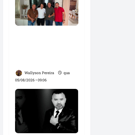
Dr. Hilton Gonçalo
amplia base política
com apoio do prefeito
Didi Moita, de Lago dos
Rodrigues
Wallyson Pereira
qua
05/08/2026 • 09:06