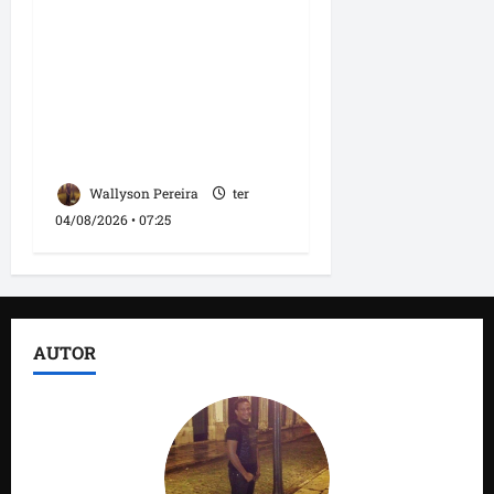
Roney Costa defende
união da imprensa e
afirma que Orleans
Brandão tem valorizado
profissionais da
comunicação
Wallyson Pereira
ter
04/08/2026 • 07:25
AUTOR