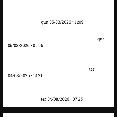
Fred Campos se pronuncia sobre investigação e
afirma que repasse à empresa teve origem em
contrato regular
qua 05/08/2026 • 11:09
Dr. Hilton Gonçalo amplia base política com apoio
do prefeito Didi Moita, de Lago dos Rodrigues
qua
05/08/2026 • 09:06
Fred Campos acelera transformação em Paço do
Lumiar com entrega de mais de 10 ruas
pavimentadas e novas obras anunciadas
ter
04/08/2026 • 14:21
Roney Costa defende união da imprensa e afirma
que Orleans Brandão tem valorizado profissionais
da comunicação
ter 04/08/2026 • 07:25