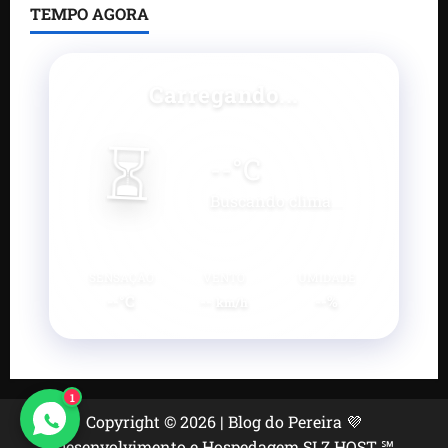
TEMPO AGORA
Carregando...
⏳
--
°C
Buscando clima...
SENSAÇÃO
VENTO
UMIDADE
--°C
--
--%
km/h
1
Copyright © 2026 | Blog do Pereira 💜
Desenvolvimento e Hospedagem SLZ HOST ℠