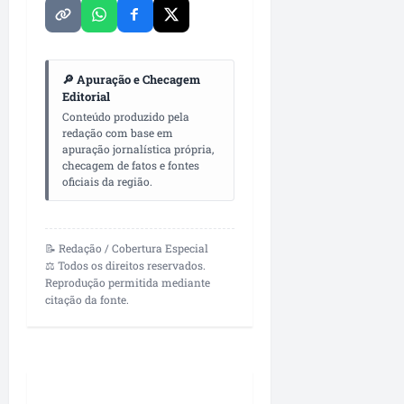
o
z
i
u
r
a
m
e
e
d
e
s
g
o
n
🔎 Apuração e Checagem
u
p
t
Editorial
l
qua
r
a
Conteúdo produzido pela
a
05/08/202
redação com base em
o
d
•
r
apuração jornalística própria,
f
a
09:06
checagem de fatos e fontes
i
s
oficiais da região.
qua
s
e
05/08/202
s
n
•
i
o
11:09
📝 Redação / Cobertura Especial
o
v
⚖️ Todos os direitos reservados.
n
a
Reprodução permitida mediante
a
s
citação da fonte.
i
o
s
b
d
r
a
a
c
s