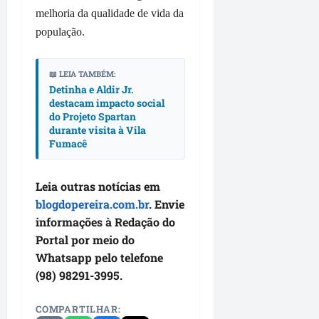
l
r
M
a
i
melhoria da qualidade de vida da
e
e
o
t
l
população.
a
g
i
e
a
n
a
t
v
F
s
d
a
e
u
📖 LEIA TAMBÉM:
B
e
,
o
m
Detinha e Aldir Jr.
r
m
d
r
a
destacam impacto social
a
a
e
i
do Projeto Spartan
c
n
i
durante visita à Vila
L
g
ê
d
Fumacê
s
a
e
ã
d
g
m
qua
o
e
o
e
05/08/202
Leia outras notícias em
t
1
d
m
•
blogdopereira.com.br
. Envie
e
0
o
c
11:38
informações à Redação do
m
r
s
o
v
u
Portal por meio do
R
n
a
a
o
Whatsapp pelo telefone
t
l
s
d
r
(98) 98291-3995.
o
p
r
a
r
a
i
t
COMPARTILHAR:
i
v
g