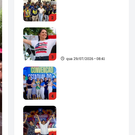
e reforça compromisso
com os trabalhadores de
2
Santa Inês
sex 31/07/2026 • 15:20
Solange Almeida
homenageia Pindaré-
Mirim pelos 103 anos de
emancipação política
3
qua 29/07/2026 • 08:41
Convenção Estadual do
PL fortalece projeto
político no Maranhão e
oficializa candidaturas
4
para as eleições de 2026
ter 28/07/2026 • 20:43
Dr. Hilton Gonçalo
oficializa candidatura ao
Senado e reforça aliança
com Orleans Brandão