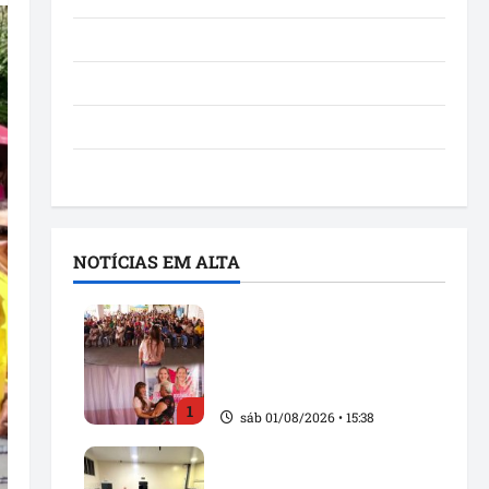
Notícias
Política
São Luís
Utilidade pública
NOTÍCIAS EM ALTA
Detinha fortalece alianças
políticas durante agenda
com Rosângela Vidal em
Açailândia
1
sáb 01/08/2026 • 15:38
Solange Almeida amplia
diálogo com mototaxistas