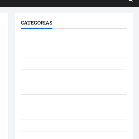
CATEGORIAS
Brasil
Cultura
Curiosidade
Denúncia
Esporte
Geral
Maranhao
Mundo
Municípios