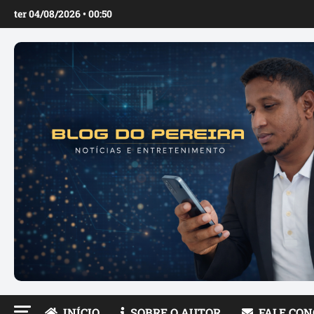
Ir
ter 04/08/2026 • 00:50
para
o
conteúdo
INÍCIO
SOBRE O AUTOR
FALE CO