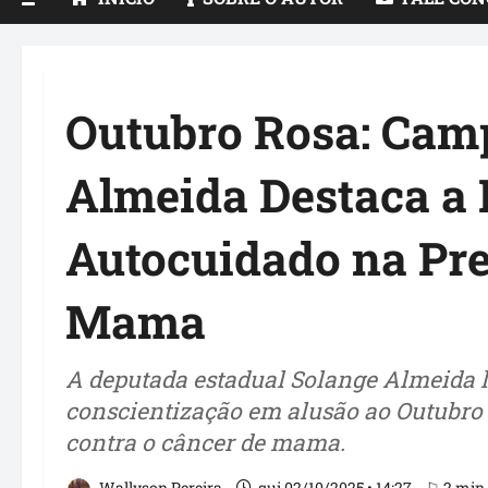
Outubro Rosa: Cam
Almeida Destaca a 
Autocuidado na Pr
Mama
A deputada estadual Solange Almeida
conscientização em alusão ao Outubro 
contra o câncer de mama.
Wallyson Pereira
qui 02/10/2025 • 14:27
⚐ 2 min 