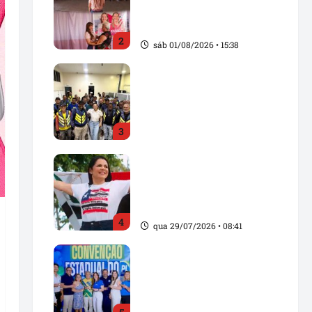
com Rosângela Vidal em
Açailândia
2
sáb 01/08/2026 • 15:38
Solange Almeida amplia
diálogo com mototaxistas
e reforça compromisso
com os trabalhadores de
3
Santa Inês
sex 31/07/2026 • 15:20
Solange Almeida
homenageia Pindaré-
Mirim pelos 103 anos de
emancipação política
4
qua 29/07/2026 • 08:41
Convenção Estadual do
PL fortalece projeto
político no Maranhão e
oficializa candidaturas