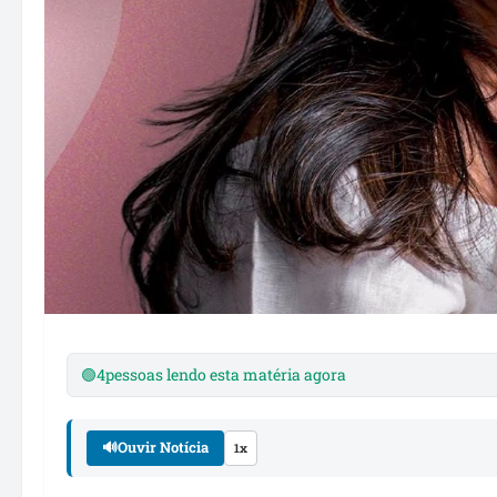
🟢
4
pessoas lendo esta matéria agora
🔊
Ouvir Notícia
1x