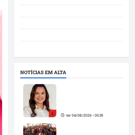
Notícias
Política
São Luís
Utilidade pública
NOTÍCIAS EM ALTA
Maedja Campos confirma
registro de candidatura e
reforça compromisso
com os maranhenses
1
ter 04/08/2026 • 00:35
Detinha fortalece alianças
políticas durante agenda