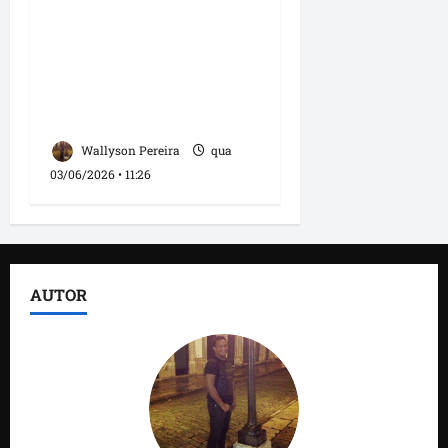
projeto cultural no
Cohatrac e reforça
compromisso com a
valorização da cultura
maranhense
Wallyson Pereira
qua
03/06/2026 • 11:26
AUTOR