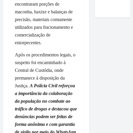
Roney
i
e
encontraram porções de
m
r
a
Costa
m
m
a
m
maconha, haxixe e balanças de
r
p
P
p
a
t
precisão, materiais comumente
r
a
o
q
a
utilizados para fracionamento e
e
ç
i
u
n
comercialização de
n
o
o
e
d
s
entorpecentes.
d
d
r
u
a
o
o
e
r
Após os procedimentos legais, o
e
L
p
p
a
a
u
suspeito foi encaminhado à
r
a
n
f
m
e
s
Central de Custódia, onde
t
i
i
f
s
e
permanece à disposição da
r
a
e
e
v
Justiça.
A Polícia Civil reforçou
m
r
i
à
i
a importância da colaboração
a
c
t
e
s
q
da população no combate ao
o
o
m
i
u
m
D
tráfico de drogas e destacou que
p
t
e
e
i
r
a
denúncias podem ser feitas de
O
n
d
e
à
forma anônima e com garantia
r
t
i
s
V
de sigilo por meio do WhatsApp