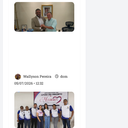
Paulo Victor deixa
presidência da Câmara
para coordenar
campanha de Orleans
Brandão em São Luís
Wallyson Pereira
dom
05/07/2026 • 12:32