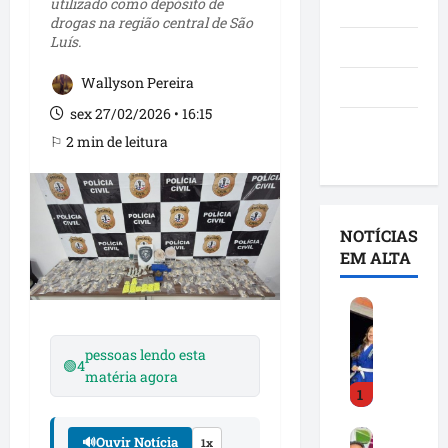
utilizado como depósito de
Notícias
drogas na região central de São
Luís.
Política
Wallyson Pereira
São Luís
sex 27/02/2026 • 16:15
Utilidade
⚐ 2 min de leitura
pública
NOTÍCIAS
EM ALTA
D
e
t
pessoas lendo esta
🟢
4
i
matéria agora
1
n
h
F
a
🔊
Ouvir Notícia
1x