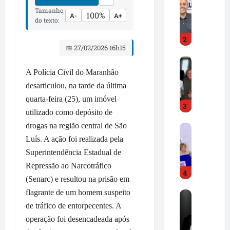
r
e
Tamanho
100%
A-
A+
e
A
do texto:
d
l
2
C
d
📅 27/02/2026 16h15
a
i
D
m
r
r
A Polícia Civil do Maranhão
p
J
.
o
r
desarticulou, na tarde da última
H
s
.
quarta-feira (25), um imóvel
3
i
s
d
utilizado como depósito de
l
e
e
drogas na região central de São
F
t
p
s
r
Luís. A ação foi realizada pela
o
r
t
e
n
o
Superintendência Estadual de
a
d
G
n
c
Repressão ao Narcotráfico
4
C
o
u
a
(Senarc) e resultou na prisão em
a
n
n
m
flagrante de um homem suspeito
R
m
ç
c
i
o
de tráfico de entorpecentes. A
p
a
i
m
n
o
l
operação foi desencadeada após
a
p
e
s