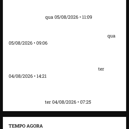
Fred Campos se pronuncia sobre investigação e
afirma que repasse à empresa teve origem em
contrato regular
qua 05/08/2026 • 11:09
Dr. Hilton Gonçalo amplia base política com apoio
do prefeito Didi Moita, de Lago dos Rodrigues
qua
05/08/2026 • 09:06
Fred Campos acelera transformação em Paço do
Lumiar com entrega de mais de 10 ruas
pavimentadas e novas obras anunciadas
ter
04/08/2026 • 14:21
Roney Costa defende união da imprensa e afirma
que Orleans Brandão tem valorizado profissionais
da comunicação
ter 04/08/2026 • 07:25
TEMPO AGORA