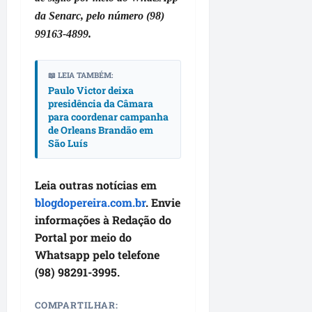
l
r
M
a
i
da Senarc, pelo número (98)
e
e
o
t
l
a
g
99163-4899.
i
e
a
n
a
t
v
F
s
d
a
e
u
📖 LEIA TAMBÉM:
B
e
,
o
m
Paulo Victor deixa
r
m
d
r
a
presidência da Câmara
a
a
e
i
c
para coordenar campanha
n
i
L
g
de Orleans Brandão em
ê
d
s
a
São Luís
e
ã
d
g
m
qua
o
e
o
e
05/08/202
Leia outras notícias em
t
1
d
m
•
e
blogdopereira.com.br
. Envie
0
o
c
11:38
m
r
informações à Redação do
s
o
v
u
R
n
Portal por meio do
a
a
o
t
Whatsapp pelo telefone
l
s
d
r
(98) 98291-3995.
o
p
r
a
r
a
i
t
COMPARTILHAR:
i
v
g