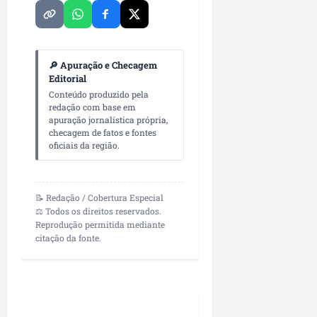
o
z
i
u
r
a
m
e
e
d
e
s
g
o
n
u
🔎 Apuração e Checagem
p
t
l
Editorial
qua
r
a
a
05/08/202
Conteúdo produzido pela
o
d
redação com base em
•
r
apuração jornalística própria,
f
a
09:06
checagem de fatos e fontes
i
s
qua
oficiais da região.
s
e
05/08/202
s
n
•
i
o
11:09
📝 Redação / Cobertura Especial
o
v
⚖️ Todos os direitos reservados.
n
a
Reprodução permitida mediante
a
s
citação da fonte.
i
o
s
b
d
r
a
a
c
s