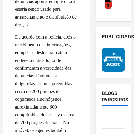
o
s
a
denúncias apontarem que o local
5
y
a
a
o
c
estaria sendo usado para
C
c
m
b
t
armazenamento e distribuição de
o
e
p
r
o
drogas.
s
l
l
e
s
t
e
i
i
o
PUBLICIDADE
De acordo com a polícia, após o
a
r
a
n
c
recebimento das informações,
d
a
b
v
i
e
t
equipes se deslocaram até o
a
e
a
f
r
s
s
endereço indicado, onde
l
e
a
e
t
d
confirmaram a veracidade das
n
n
p
i
o
denúncias. Durante as
d
s
o
g
P
diligências, foram apreendidas
e
f
l
a
r
u
cerca de 200 porções de
o
í
BLOGS
ç
o
n
r
t
PARCEIROS
cogumelos alucinógenos,
ã
j
i
m
i
o
e
aproximadamente 600
ã
a
c
e
t
Blog da
comprimidos de ecstasy e cerca
o
ç
a
a
o
Mônica
de 200 porções de crack. No
d
ã
c
f
S
imóvel, os agentes também
a
o
o
i
p