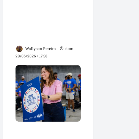
Nova conquista para a
Liberdade: Detinha
celebra inauguração da
sede do Instituto
Avançar
Wallyson Pereira
dom
28/06/2026 • 17:38
Detinha prestigia
reconhecimento de