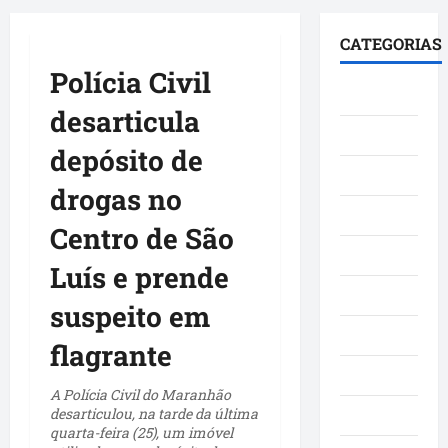
principal
CATEGORIAS
Polícia Civil
Brasil
desarticula
Cultura
depósito de
Curiosidade
drogas no
Denúncia
Centro de São
Esporte
Luís e prende
Geral
suspeito em
Maranhao
flagrante
Mundo
A Polícia Civil do Maranhão
desarticulou, na tarde da última
Municípios
quarta-feira (25), um imóvel