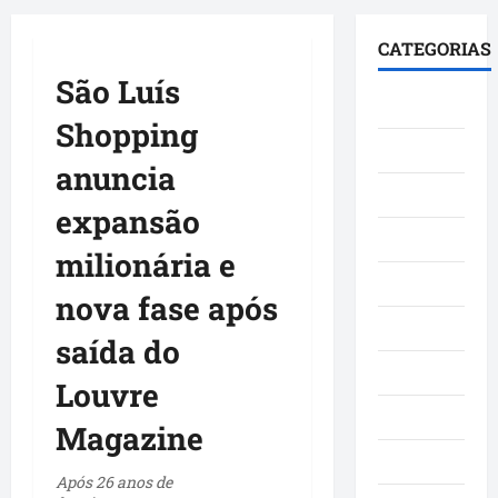
principal
CATEGORIAS
São Luís
Brasil
Shopping
Cultura
anuncia
Curiosidade
expansão
Denúncia
milionária e
Esporte
nova fase após
Geral
saída do
Maranhao
Louvre
Mundo
Magazine
Municípios
Após 26 anos de