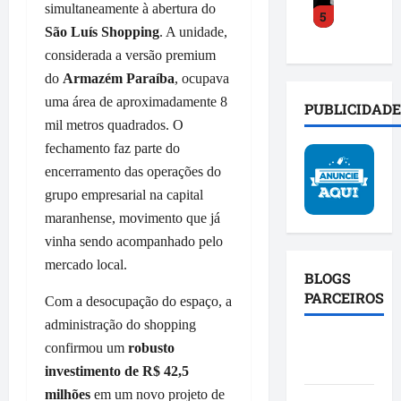
o
s
a
simultaneamente à abertura do
5
y
a
a
o
c
São Luís Shopping
. A unidade,
C
c
m
b
t
considerada a versão premium
o
e
p
r
o
s
l
do
Armazém Paraíba
, ocupava
l
e
s
t
e
i
i
uma área de aproximadamente 8
o
PUBLICIDADE
a
r
a
n
c
mil metros quadrados. O
d
a
b
v
i
fechamento faz parte do
e
t
a
e
a
encerramento das operações do
f
r
s
s
l
e
grupo empresarial na capital
a
e
t
d
n
n
p
maranhense, movimento que já
i
o
d
s
o
g
P
vinha sendo acompanhado pelo
e
f
l
a
r
mercado local.
u
o
í
BLOGS
ç
o
n
r
t
PARCEIROS
ã
j
Com a desocupação do espaço, a
i
m
i
o
e
administração do shopping
ã
a
c
e
t
Blog da
confirmou um
robusto
o
ç
a
a
o
Mônica
d
investimento de R$ 42,5
ã
c
f
S
a
o
o
milhões
em um novo projeto de
i
p