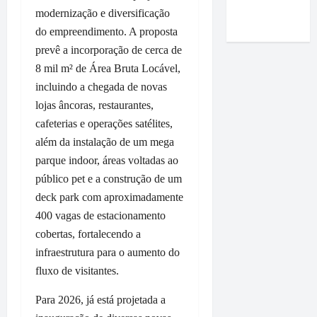
Roney
i
e
m
r
a
modernização e diversificação
Costa
m
m
a
m
r
do empreendimento. A proposta
p
P
p
a
t
prevê a incorporação de cerca de
r
a
o
q
a
8 mil m² de Área Bruta Locável,
e
ç
i
u
n
n
o
incluindo a chegada de novas
o
e
d
s
d
d
r
lojas âncoras, restaurantes,
u
a
o
o
e
r
cafeterias e operações satélites,
e
L
p
p
a
além da instalação de um mega
a
u
r
a
n
parque indoor, áreas voltadas ao
f
m
e
s
t
i
público pet e a construção de um
i
f
s
e
r
a
e
deck park com aproximadamente
e
v
m
r
i
à
i
400 vagas de estacionamento
a
c
t
e
s
cobertas, fortalecendo a
q
o
o
m
i
infraestrutura para o aumento do
u
m
D
p
t
fluxo de visitantes.
e
e
i
r
a
O
n
d
e
à
Para 2026, já está projetada a
r
t
i
s
V