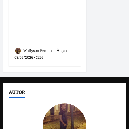
reconhecimento de
projeto cultural no
Cohatrac e reforça
compromisso com a
valorização da cultura
maranhense
Wallyson Pereira
qua
03/06/2026 • 11:26
AUTOR