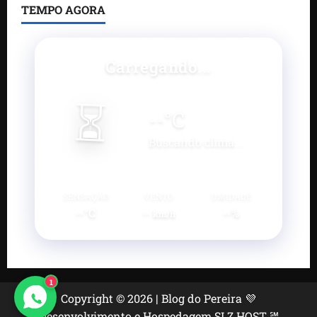
TEMPO AGORA
Carregando...
⏳
--
°C
Buscando clima...
SENSAÇÃO
VENTO
UMIDADE
--°C
--
--%
km/h
1
Copyright © 2026 | Blog do Pereira 💜
Desenvolvimento e Hospedagem SLZ HOST ℠