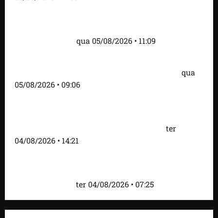
Fred Campos se pronuncia sobre investigação e
afirma que repasse à empresa teve origem em
contrato regular
qua 05/08/2026 • 11:09
Dr. Hilton Gonçalo amplia base política com apoio
do prefeito Didi Moita, de Lago dos Rodrigues
qua
05/08/2026 • 09:06
Fred Campos acelera transformação em Paço do
Lumiar com entrega de mais de 10 ruas
pavimentadas e novas obras anunciadas
ter
04/08/2026 • 14:21
Roney Costa defende união da imprensa e afirma
que Orleans Brandão tem valorizado profissionais
da comunicação
ter 04/08/2026 • 07:25