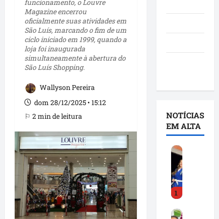
funcionamento, o Louvre
Notícias
Magazine encerrou
oficialmente suas atividades em
Política
São Luís, marcando o fim de um
ciclo iniciado em 1999, quando a
São Luís
loja foi inaugurada
simultaneamente à abertura do
Utilidade
São Luís Shopping.
pública
Wallyson Pereira
dom 28/12/2025 • 15:12
NOTÍCIAS
⚐ 2 min de leitura
EM ALTA
D
e
t
i
1
n
h
F
a