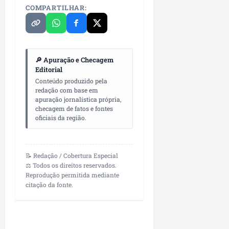
o
a
COMPARTILHAR:
m
n
u
u
n
n
i
c
🔎 Apuração e Checagem
c
i
Editorial
a
a
Conteúdo produzido pela
ç
d
redação com base em
ã
a
apuração jornalística própria,
o
s
checagem de fatos e fontes
oficiais da região.
ter
ter
04/08/202
04/08/202
•
•
📝 Redação / Cobertura Especial
07:25
14:21
⚖️ Todos os direitos reservados.
Reprodução permitida mediante
citação da fonte.