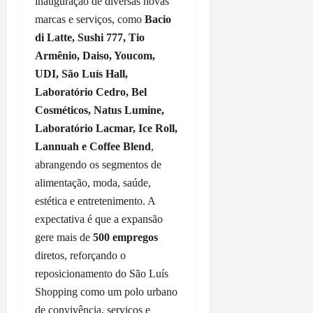
inauguração de diversas novas
l
r
M
a
i
e
e
marcas e serviços, como
Bacio
o
t
l
a
g
i
e
di Latte, Sushi 777, Tio
a
n
a
t
v
F
Armênio, Daiso, Youcom,
s
d
a
e
u
UDI, São Luís Hall,
B
e
,
o
m
Laboratório Cedro, Bel
r
m
d
r
a
a
Cosméticos, Natus Lumine,
a
e
i
c
n
i
L
Laboratório Lacmar, Ice Roll,
g
ê
d
s
a
e
Lannuah e
Coffee Blend
,
ã
d
g
m
qua
abrangendo os segmentos de
o
e
o
e
05/08/202
alimentação, moda, saúde,
t
1
d
m
•
estética e entretenimento. A
e
0
o
c
11:38
m
r
expectativa é que a expansão
s
o
v
u
R
n
gere mais de
500 empregos
a
a
o
t
diretos, reforçando o
l
s
d
r
reposicionamento do São Luís
o
p
r
a
Shopping como um polo urbano
r
a
i
t
i
de convivência, serviços e
v
g