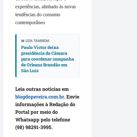
o
z
i
u
experiências, alinhado às novas
r
a
m
e
e
tendências do consumo
d
e
s
g
contemporâneo
o
n
u
p
t
l
qua
r
a
a
05/08/202
📖 LEIA TAMBÉM:
o
d
•
Paulo Victor deixa
r
f
a
presidência da Câmara
09:06
para coordenar campanha
i
s
qua
de Orleans Brandão em
s
e
05/08/202
São Luís
s
n
•
i
o
11:09
o
v
Leia outras notícias em
n
a
blogdopereira.com.br
. Envie
a
s
informações à Redação do
i
o
Portal por meio do
s
b
Whatsapp pelo telefone
d
r
a
(98) 98291-3995.
a
c
s