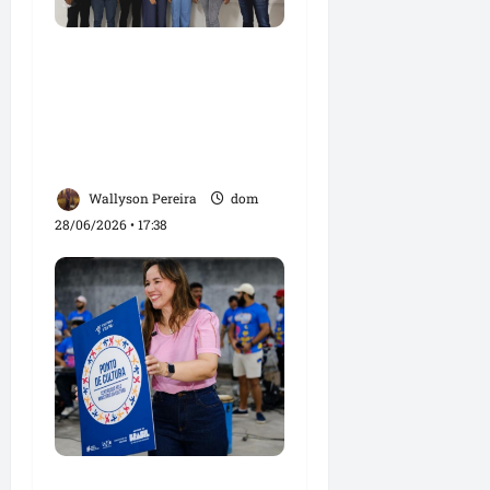
Nova conquista para a
Liberdade: Detinha
celebra inauguração da
sede do Instituto
Avançar
Wallyson Pereira
dom
28/06/2026 • 17:38
Detinha prestigia