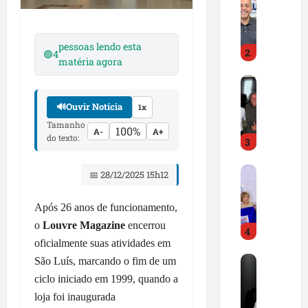
r
e
e
A
d
l
pessoas lendo esta
2
C
🟢
4
d
matéria agora
a
i
D
m
r
r
p
J
🔊
Ouvir Notícia
1x
.
o
r
Tamanho
H
s
.
100%
A-
A+
do texto:
3
i
s
d
l
e
e
F
t
p
📅 28/12/2025 15h12
s
r
o
r
t
e
n
o
a
Após 26 anos de funcionamento,
d
G
n
c
o
Louvre
Magazine
encerrou
4
C
o
u
a
oficialmente suas atividades em
a
n
n
m
R
São Luís, marcando o fim de um
m
ç
c
i
o
p
a
ciclo iniciado em 1999, quando a
i
m
n
o
l
a
p
loja foi inaugurada
e
s