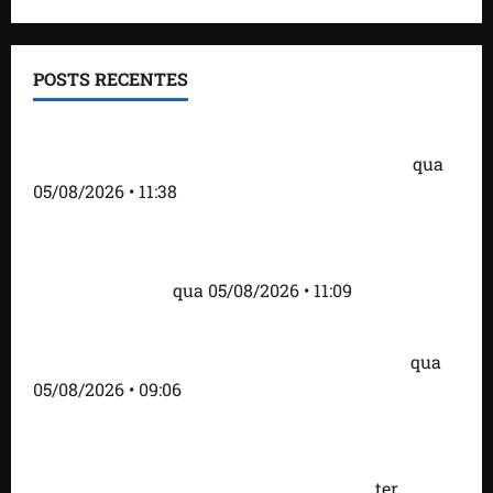
POSTS RECENTES
Detinha e Aldir Jr. destacam impacto social do
Projeto Spartan durante visita à Vila Fumacê
qua
05/08/2026 • 11:38
Fred Campos se pronuncia sobre investigação e
afirma que repasse à empresa teve origem em
contrato regular
qua 05/08/2026 • 11:09
Dr. Hilton Gonçalo amplia base política com apoio
do prefeito Didi Moita, de Lago dos Rodrigues
qua
05/08/2026 • 09:06
Fred Campos acelera transformação em Paço do
Lumiar com entrega de mais de 10 ruas
pavimentadas e novas obras anunciadas
ter