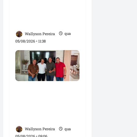
destacam impacto
social do Projeto
Spartan durante visita à
Vila Fumacê
Wallyson Pereira
qua
05/08/2026 • 11:38
Dr. Hilton Gonçalo
amplia base política
com apoio do prefeito
Didi Moita, de Lago dos
Rodrigues
Wallyson Pereira
qua
05/08/2026 • 09:06