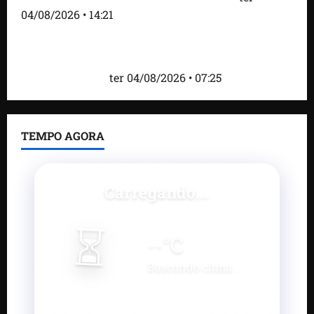
04/08/2026 • 14:21
Roney Costa defende união da imprensa e afirma
que Orleans Brandão tem valorizado profissionais
da comunicação
ter 04/08/2026 • 07:25
TEMPO AGORA
Carregando...
⏳
--
°C
Buscando clima...