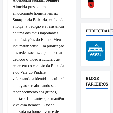
o
A deputada estadual
Solange
s
a
5
y
a
a
o
c
Almeida
prestou uma
C
c
m
b
t
emocionante homenagem ao
o
e
p
r
o
Sotaque da Baixada
, exaltando
s
l
l
e
s
a força, a tradição e a resistência
t
e
i
i
o
PUBLICIDADE
a
r
de uma das mais importantes
a
n
c
d
a
b
v
manifestações do Bumba Meu
i
e
t
a
e
a
Boi maranhense. Em publicação
f
r
s
s
l
nas redes sociais, a parlamentar
e
a
e
t
d
dedicou o vídeo à cultura que
n
n
p
i
o
d
representa o coração da Baixada
s
o
g
P
e
f
l
e do Vale do Pindaré,
a
r
u
o
í
BLOGS
ç
o
valorizando a identidade cultural
n
r
t
PARCEIROS
ã
j
da região e reafirmando seu
i
m
i
o
e
reconhecimento aos grupos,
ã
a
c
e
t
Blog da
artistas e brincantes que mantêm
o
ç
a
a
o
Mônica
d
ã
viva essa herança. A toada
c
f
S
a
o
o
i
utilizada na homenagem é de
p