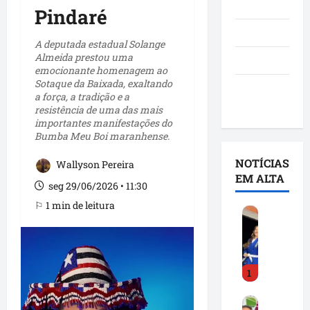
Notícias
Pindaré
Política
A deputada estadual Solange
Almeida prestou uma
São Luís
emocionante homenagem ao
Sotaque da Baixada, exaltando
Utilidade
a força, a tradição e a
pública
resistência de uma das mais
importantes manifestações do
Bumba Meu Boi maranhense.
NOTÍCIAS
Wallyson Pereira
EM ALTA
seg 29/06/2026 • 11:30
⚐ 1 min de leitura
D
e
t
i
1
n
h
F
a