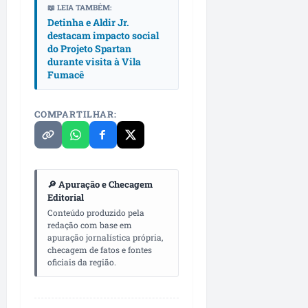
o
a
📖 LEIA TAMBÉM:
m
Detinha e Aldir Jr.
n
destacam impacto social
u
u
do Projeto Spartan
n
n
durante visita à Vila
i
c
Fumacê
c
i
a
a
ç
d
COMPARTILHAR:
ã
a
o
s
ter
ter
🔎 Apuração e Checagem
04/08/202
04/08/202
Editorial
•
•
Conteúdo produzido pela
07:25
14:21
redação com base em
apuração jornalística própria,
checagem de fatos e fontes
oficiais da região.