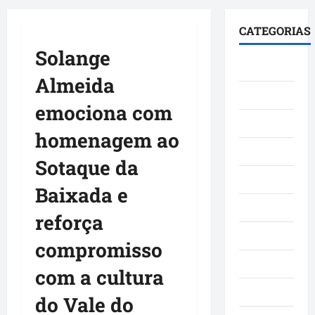
principal
CATEGORIAS
Solange
Brasil
Almeida
Cultura
emociona com
Curiosidade
homenagem ao
Denúncia
Sotaque da
Esporte
Baixada e
Geral
reforça
Maranhao
compromisso
Mundo
com a cultura
Municípios
do Vale do