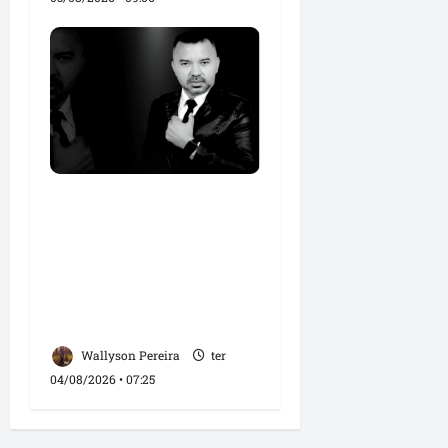
Roney Costa defende
união da imprensa e
afirma que Orleans
Brandão tem valorizado
profissionais da
comunicação
Wallyson Pereira
ter
04/08/2026 • 07:25