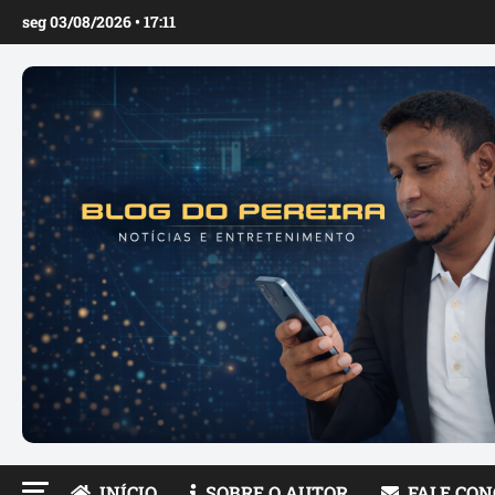
Ir
seg 03/08/2026 • 17:11
para
o
conteúdo
INÍCIO
SOBRE O AUTOR
FALE CO