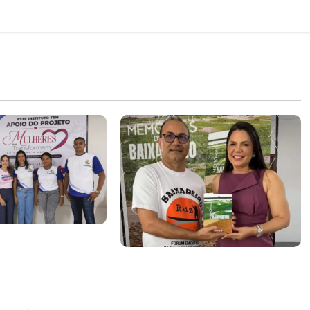
sta para a
etinha celebra
Solange Almeida prestigia
 da sede do
lançamento de obra que
ançar
resgata a história e a