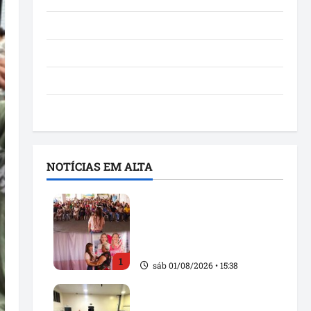
Notícias
Política
São Luís
Utilidade pública
NOTÍCIAS EM ALTA
Detinha fortalece alianças
políticas durante agenda
com Rosângela Vidal em
Açailândia
1
sáb 01/08/2026 • 15:38
Solange Almeida amplia
diálogo com mototaxistas