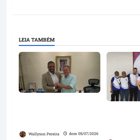
LEIA TAMBÉM
Paulo Victor deixa
presidência da Câmara para
Nova conqui
coordenar campanha de
Liberdade: D
Orleans Brandão em São Luís
inauguração
Instituto Av
Wallyson Pereira
dom 05/07/2026