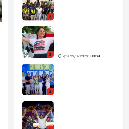
e reforça compromisso
com os trabalhadores de
2
Santa Inês
sex 31/07/2026 • 15:20
Solange Almeida
homenageia Pindaré-
Mirim pelos 103 anos de
emancipação política
3
qua 29/07/2026 • 08:41
Convenção Estadual do
PL fortalece projeto
político no Maranhão e
oficializa candidaturas
4
para as eleições de 2026
ter 28/07/2026 • 20:43
Dr. Hilton Gonçalo
oficializa candidatura ao
Senado e reforça aliança
com Orleans Brandão