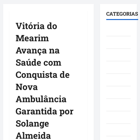
principal
CATEGORIAS
Vitória do
Brasil
Mearim
Cultura
Avança na
Curiosidade
Saúde com
Denúncia
Conquista de
Esporte
Nova
Geral
Ambulância
Maranhao
Garantida por
Mundo
Solange
Municípios
Almeida