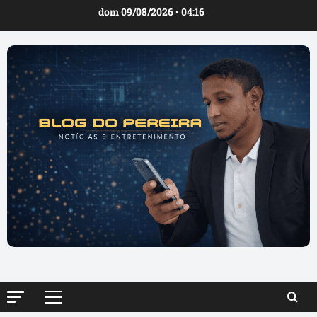
Ir
dom 09/08/2026 • 04:16
para
o
conteúdo
Menu