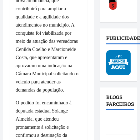
o
nova ambulância, que
s
a
5
y
a
a
o
c
contribuirá para ampliar a
C
c
m
b
t
qualidade e a agilidade dos
o
e
p
r
o
atendimentos no município. A
s
l
l
e
s
conquista foi viabilizada por
t
e
i
i
o
PUBLICIDADE
a
r
meio da atuação das vereadoras
a
n
c
d
a
b
v
Cenilda Coelho e Marcioneide
i
e
t
a
e
a
Costa, que apresentaram e
f
r
s
s
l
aprovaram uma indicação na
e
a
e
t
d
Câmara Municipal solicitando o
n
n
p
i
o
d
veículo para atender as
s
o
g
P
e
f
l
demandas da população.
a
r
u
o
í
BLOGS
ç
o
n
r
O pedido foi encaminhado à
t
PARCEIROS
ã
j
i
m
i
o
deputada estadual Solange
e
ã
a
c
e
t
Almeida, que atendeu
Blog da
o
ç
a
a
o
prontamente à solicitação e
Mônica
d
ã
c
f
S
confirmou a destinação da
a
o
o
i
p