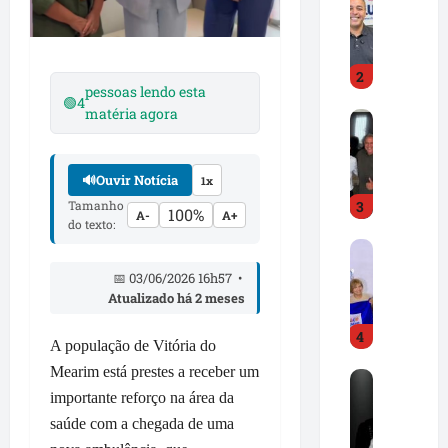
r
e
e
A
d
l
2
C
d
pessoas lendo esta
a
i
🟢
4
matéria agora
D
m
r
r
p
J
.
o
r
🔊
Ouvir Notícia
1x
H
s
.
Tamanho
3
i
s
d
100%
A-
A+
do texto:
l
e
e
F
t
p
s
r
o
r
t
📅 03/06/2026 16h57 •
e
n
o
Atualizado há 2 meses
a
d
G
n
c
4
C
o
u
a
A população de Vitória do
a
n
n
m
Mearim está prestes a receber um
R
m
ç
c
i
importante reforço na área da
o
p
a
i
m
n
saúde com a chegada de uma
o
l
a
p
e
s