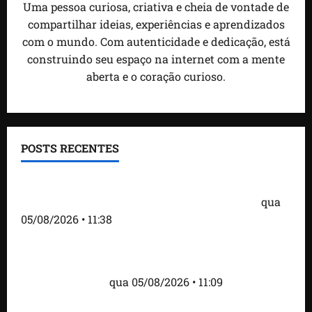
Uma pessoa curiosa, criativa e cheia de vontade de
compartilhar ideias, experiências e aprendizados
com o mundo. Com autenticidade e dedicação, está
construindo seu espaço na internet com a mente
aberta e o coração curioso.
POSTS RECENTES
Detinha e Aldir Jr. destacam impacto social do
Projeto Spartan durante visita à Vila Fumacê
qua
05/08/2026 • 11:38
Fred Campos se pronuncia sobre investigação e
afirma que repasse à empresa teve origem em
contrato regular
qua 05/08/2026 • 11:09
Dr. Hilton Gonçalo amplia base política com apoio