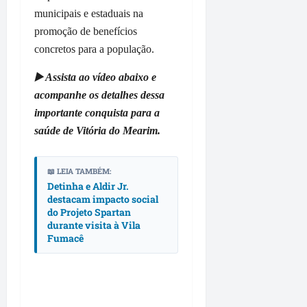
l
r
M
a
i
municipais e estaduais na
e
e
o
t
l
promoção de benefícios
a
g
i
e
a
n
a
concretos para a população.
t
v
F
s
d
a
e
u
B
▶️ Assista ao vídeo abaixo e
e
,
o
m
r
m
d
acompanhe os detalhes dessa
r
a
a
a
e
i
c
importante conquista para a
n
i
L
g
ê
saúde de Vitória do Mearim.
d
s
a
e
ã
d
g
m
qua
o
e
o
e
📖 LEIA TAMBÉM:
05/08/202
t
1
d
Detinha e Aldir Jr.
m
•
e
destacam impacto social
0
o
c
11:38
do Projeto Spartan
m
r
s
o
durante visita à Vila
v
u
R
n
Fumacê
a
a
o
t
l
s
d
r
o
p
r
a
r
a
i
t
i
v
g