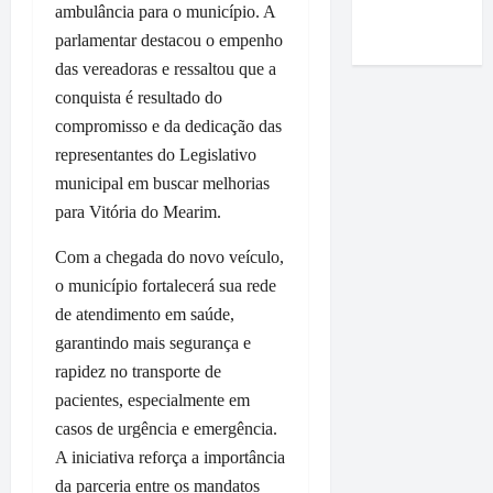
Roney
i
ambulância para o município. A
e
m
r
a
Costa
m
m
a
parlamentar destacou o empenho
m
r
p
P
p
a
t
das vereadoras e ressaltou que a
r
a
o
q
a
conquista é resultado do
e
ç
i
u
n
compromisso e da dedicação das
n
o
o
e
d
representantes do Legislativo
s
d
d
r
u
a
o
municipal em buscar melhorias
o
e
r
e
L
p
p
para Vitória do Mearim.
a
a
u
r
a
n
f
m
Com a chegada do novo veículo,
e
s
t
i
i
f
s
o município fortalecerá sua rede
e
r
a
e
e
v
de atendimento em saúde,
m
r
i
à
i
garantindo mais segurança e
a
c
t
e
s
rapidez no transporte de
q
o
o
m
i
u
pacientes, especialmente em
m
D
p
t
e
e
i
casos de urgência e emergência.
r
a
O
n
d
e
à
A iniciativa reforça a importância
r
t
i
s
V
da parceria entre os mandatos