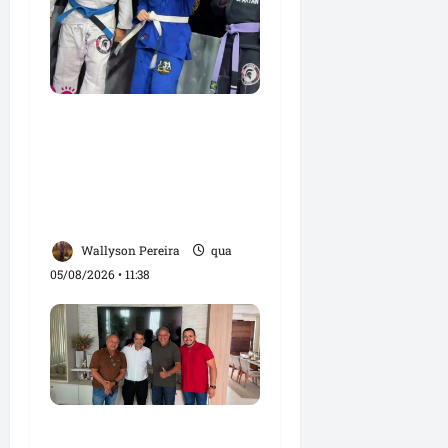
Detinha e Aldir Jr.
destacam impacto
social do Projeto
Spartan durante visita à
Vila Fumacê
Wallyson Pereira
qua
05/08/2026 • 11:38
Dr. Hilton Gonçalo