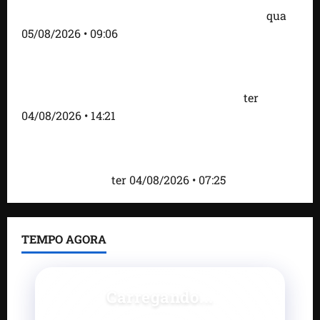
do prefeito Didi Moita, de Lago dos Rodrigues
qua
05/08/2026 • 09:06
Fred Campos acelera transformação em Paço do
Lumiar com entrega de mais de 10 ruas
pavimentadas e novas obras anunciadas
ter
04/08/2026 • 14:21
Roney Costa defende união da imprensa e afirma
que Orleans Brandão tem valorizado profissionais
da comunicação
ter 04/08/2026 • 07:25
TEMPO AGORA
Carregando...