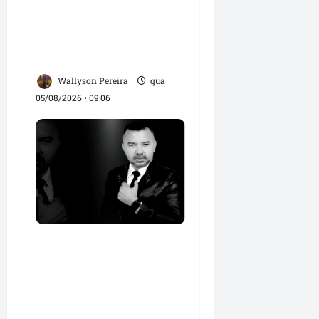
amplia base política
com apoio do prefeito
Didi Moita, de Lago dos
Rodrigues
Wallyson Pereira
qua
05/08/2026 • 09:06
Roney Costa defende
união da imprensa e
afirma que Orleans
Brandão tem valorizado
profissionais da