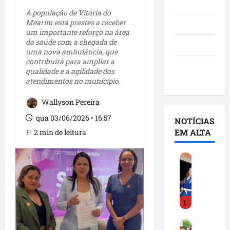
Notícias
A população de Vitória do
Mearim está prestes a receber
Política
um importante reforço na área
da saúde com a chegada de
São Luís
uma nova ambulância, que
contribuirá para ampliar a
Utilidade
qualidade e a agilidade dos
pública
atendimentos no município.
Wallyson Pereira
qua 03/06/2026 • 16:57
NOTÍCIAS
EM ALTA
⚐ 2 min de leitura
D
e
t
i
1
n
h
F
a